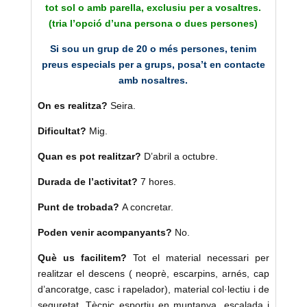
tot sol o amb parella, exclusiu per a vosaltres.
(tria l’opció d’una persona o dues persones)
Si sou un grup de 20 o més persones, tenim
preus especials per a grups, posa’t en contacte
amb nosaltres.
On es realitza?
Seira.
Dificultat?
Mig.
Quan es pot realitzar?
D’abril a octubre.
Durada de l’activitat?
7 hores.
Punt de trobada?
A concretar.
Poden venir acompanyants?
No.
Què us facilitem?
Tot el material necessari per
realitzar el descens ( neoprè, escarpins, arnés, cap
d’ancoratge, casc i rapelador), material col·lectiu i de
seguretat, Tècnic esportiu en muntanya ,escalada i