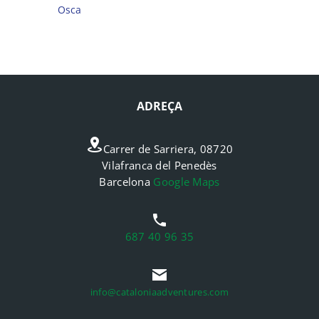
Osca
ADREÇA
Carrer de Sarriera, 08720
Vilafranca del Penedès
Barcelona
Google Maps
687 40 96 35
info@cataloniaadventures.com