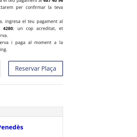
a el teu pagament al
687 40 96
ctarem per confirmar la teva
a, ingresa el teu pagament al
2 4280
; un cop acreditat, et
rva.
serva i paga al moment a la
ng.
t
Reservar Plaça
da
na
 Penedès