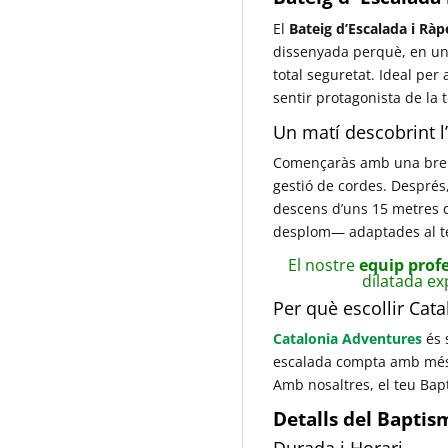
El
Bateig d’Escalada i Ràp
dissenyada perquè, en un 
total seguretat. Ideal per
sentir protagonista de la
Un matí descobrint l
Començaràs amb una breu in
gestió de cordes. Després
descens d’uns 15 metres d’
desplom— adaptades al te
El nostre
equip profe
dilatada ex
Per què escollir Cat
Catalonia Adventures
és 
escalada compta amb més d
Amb nosaltres, el teu Bapt
Detalls del Baptis
Durada i Horari