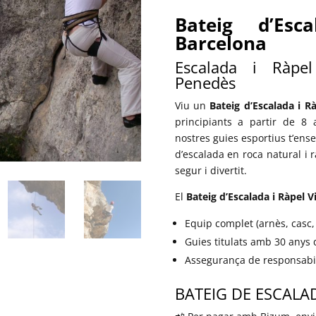
Bateig d’Esc
Barcelona
Escalada i Ràpel
Penedès
Viu un
Bateig d’Escalada i R
principiants a partir de 8
nostres guies esportius t’ens
d’escalada en roca natural i 
segur i divertit.
El
Bateig d’Escalada i Ràpel V
Equip complet (arnès, casc,
Guies titulats amb 30 anys 
Assegurança de responsabilit
BATEIG DE ESCAL