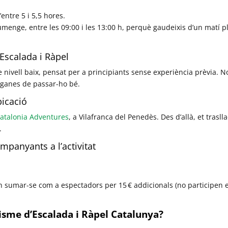
’entre 5 i 5,5 hores.
iumenge, entre les 09:00 i les 13:00 h, perquè gaudeixis d’un matí pl
’Escalada i Ràpel
 nivell baix, pensat per a principiants sense experiència prèvia. 
 ganes de passar-ho bé.
bicació
atalonia Adventures
, a Vilafranca del Penedès. Des d’allà, et trasl
.
panyants a l’activitat
 sumar-se com a espectadors per 15 € addicionals (no participen en
isme d’Escalada i Ràpel Catalunya?