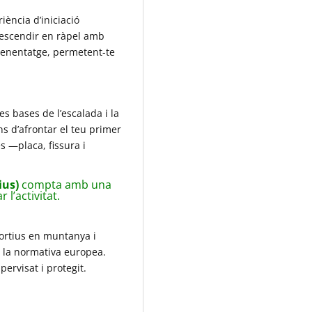
iència d’iniciació
 descendir en ràpel amb
prenentatge, permetent-te
s bases de l’escalada i la
s d’afrontar el teu primer
s —placa, fissura i
ius)
compta amb una
 l’activitat.
portius en muntanya i
r la normativa europea.
ervisat i protegit.