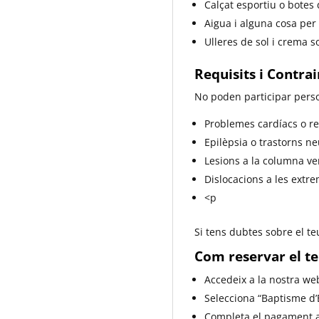
Calçat esportiu o bote
Aigua i alguna cosa per
Ulleres de sol i crema s
Requisits i Contrai
No poden participar pers
Problemes cardíacs o re
Epilèpsia o trastorns ne
Lesions a la columna ve
Dislocacions a les extre
<p
Si tens dubtes sobre el te
Com reservar el te
Accedeix a la nostra web
Selecciona “Baptisme d’E
Completa el pagament a