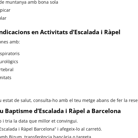
s de muntanya amb bona sola
 picar
olar
ndicacions en Activitats d’Escalada i Ràpel
ones amb:
spiratoris
urològics
rtebral
mitats
u estat de salut, consulta-ho amb el teu metge abans de fer la rese
u Baptisme d’Escalada i Ràpel a Barcelona
 i tria la data que millor et convingui.
scalada i Ràpel Barcelona” i afegeix-lo al carretó.
mb Bizum, transferència bancària o targeta.