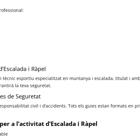
professional:
d’Escalada i Ràpel
ècnic esportiu especialitzat en muntanya i escalada, titulat i am
rantirà la teva seguretat.
es de Seguretat
ponsabilitat civil i d’accidents. Tots els guies estan formats en pri
er a l’activitat d’Escalada i Ràpel
able