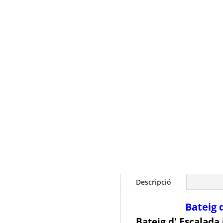
Descripció
Bateig 
Bateig d' Escalada