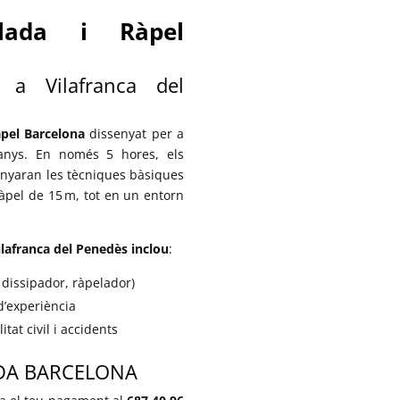
alada i Ràpel
 a Vilafranca del
àpel Barcelona
dissenyat per a
 anys. En només 5 hores, els
enyaran les tècniques bàsiques
ràpel de 15 m, tot en un entorn
ilafranca del Penedès inclou
:
 dissipador, ràpelador)
d’experiència
at civil i accidents
ADA BARCELONA