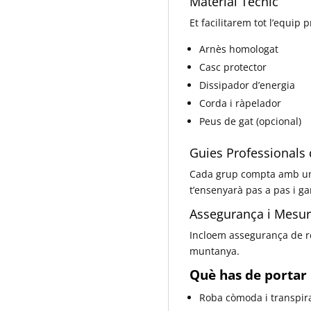
Material Tècnic
Et facilitarem tot l’equip 
Arnès homologat
Casc protector
Dissipador d’energia
Corda i ràpelador
Peus de gat (opcional)
Guies Professionals 
Cada grup compta amb un t
t’ensenyarà pas a pas i ga
Assegurança i Mesur
Incloem assegurança de res
muntanya.
Què has de portar p
Roba còmoda i transpir