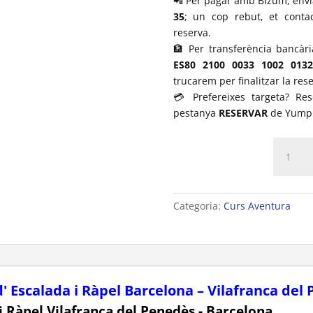
📲 Per pagar amb Bizum, envi
35
; un cop rebut, et conta
reserva.
🏦 Per transferència bancàri
ES80 2100 0033 1002 013
trucarem per finalitzar la rese
💳 Prefereixes targeta? Re
pestanya
RESERVAR
de Yumpi
quantita
de
Bateig
d'Escala
Categoria:
Curs Aventura
i
Ràpel
Barcelo
d' Escalada i Ràpel Barcelona – Vilafranca del
 i Ràpel Vilafranca del Penedès - Barcelona