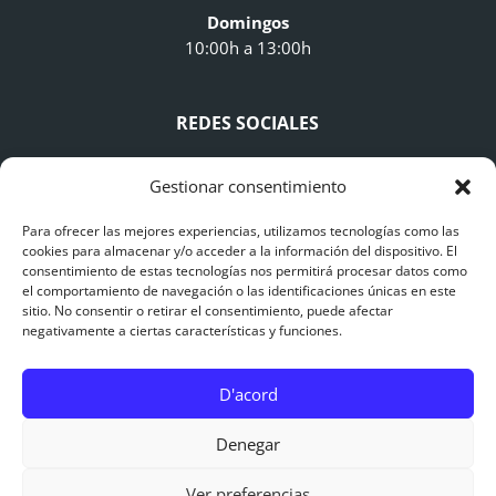
Domingos
10:00h a 13:00h
REDES SOCIALES
Gestionar consentimiento
Para ofrecer las mejores experiencias, utilizamos tecnologías como las
cookies para almacenar y/o acceder a la información del dispositivo. El
consentimiento de estas tecnologías nos permitirá procesar datos como
AVISO LEGAL
el comportamiento de navegación o las identificaciones únicas en este
sitio. No consentir o retirar el consentimiento, puede afectar
negativamente a ciertas características y funciones.
Avís Legal
Polítiques de Privacitat
D'acord
Polítiques de Cookies
0
Denegar
Ver preferencias