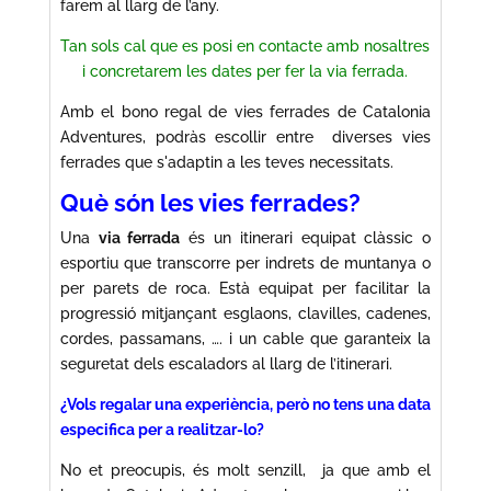
farem al llarg de l’any.
Tan sols cal que es posi en contacte amb nosaltres
i concretarem les dates per fer la via ferrada.
Amb el bono regal de vies ferrades de Catalonia
Adventures, podràs escollir entre diverses vies
ferrades que s'adaptin a les teves necessitats.
Què són les vies ferrades?
Una
via ferrada
és un itinerari equipat clàssic o
esportiu que transcorre per indrets de muntanya o
per parets de roca. Està equipat per facilitar la
progressió mitjançant esglaons, clavilles, cadenes,
cordes, passamans, …. i un cable que garanteix la
seguretat dels escaladors al llarg de l’itinerari.
¿Vols regalar una experiència, però no tens una data
especifica per a realitzar-lo?
No et preocupis, és molt senzill, ja que amb el