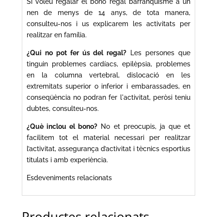
Si voleu regalar el bono regal barranquisme a un
nen de menys de 14 anys, de tota manera,
consulteu-nos i us explicarem les activitats per
realitzar en família.
¿Qui no pot fer ús del regal?
Les persones que
tinguin problemes cardíacs, epilèpsia, problemes
en la columna vertebral, dislocació en les
extremitats superior o inferior i embarassades, en
conseqüència no podran fer l'activitat, peròsi teniu
dubtes, consulteu-nos.
¿Què inclou el bono?
No et preocupis, ja que et
facilitem tot el material necessari per realitzar
l’activitat, assegurança d’activitat i tècnics esportius
titulats i amb experiència.
Esdeveniments relacionats
Productes relacionats