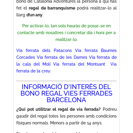
bono de Catalonia Adventures la persona a qui has
fet el
regal
de barranquisme
podrà realitzar-lo al
llarg
d’un any
.
Per activar-lo, tan sols hauràs de posar-se en
contacte amb nosaltres i concretar dia i hora per a
realitzar-lo.
Via ferrata dels Patacons
Via ferrata Baumes
Corcades
Via ferrata de les Dames
Via ferrata de
la cala del Molí
Via ferrata del Montsant
Via
ferrata de la creu
INFORMACIÓ D'INTERÈS DEL
BONO REGAL VIES FERRADES
BARCELONA
¿Qui pot utilitzar el regal de via ferrada?
Podreu
gaudir del regal totes les persones amb condicions
físiques normals. Menors a partir de 14 anys.