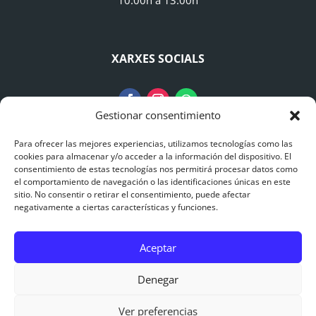
10:00h a 13:00h
XARXES SOCIALS
Gestionar consentimiento
Para ofrecer las mejores experiencias, utilizamos tecnologías como las
AVISO LEGAL
cookies para almacenar y/o acceder a la información del dispositivo. El
consentimiento de estas tecnologías nos permitirá procesar datos como
el comportamiento de navegación o las identificaciones únicas en este
Avís Legal
sitio. No consentir o retirar el consentimiento, puede afectar
negativamente a ciertas características y funciones.
Polítiques de Privacitat
Aceptar
Polítiques de Cookies
0
Denegar
© 2015 – 2025 Catalonia Adventures – Puenting
Ver preferencias
Barcelona |
Pàgina Web dissenyada per