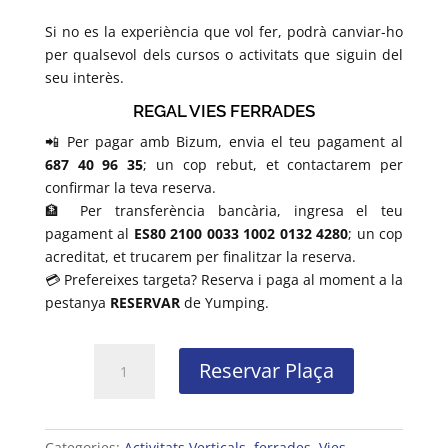
Si no es la experiència que vol fer, podrà canviar-ho
per qualsevol dels cursos o activitats que siguin del
seu interès.
REGAL VIES FERRADES
📲 Per pagar amb Bizum, envia el teu pagament al
687 40 96 35
; un cop rebut, et contactarem per
confirmar la teva reserva.
🏦 Per transferència bancària, ingresa el teu
pagament al
ES80 2100 0033 1002 0132 4280
; un cop
acreditat, et trucarem per finalitzar la reserva.
💳 Prefereixes targeta? Reserva i paga al moment a la
pestanya
RESERVAR
de Yumping.
quantitat
Reservar Plaça
de
Bono
regal
Categories:
Vies
Activitats Verticals
,
ferrades
,
Vies