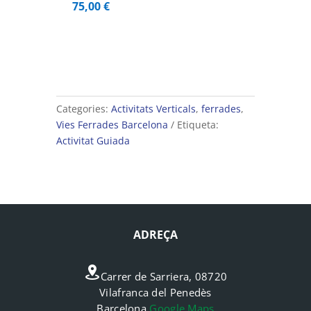
75,00
€
Categories:
Activitats Verticals
,
ferrades
,
Vies Ferrades Barcelona
Etiqueta:
Activitat Guiada
ADREÇA
Carrer de Sarriera, 08720
Vilafranca del Penedès
Barcelona
Google Maps