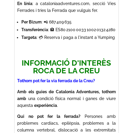
En línia
: a cataloniaadventures.com, secció Vies
Ferrades i tries la Ferrada que vulguis fer.
Per Bizum
: 📲 687 409 635
Transferència
: 🏦 ES80 2100 0033 1002 0132 4280
Targeta
: 💳 Reserva i paga a l'instant a Yumping
INFORMACIÓ D'INTERÈS
ROCA DE LA CREU
Tothom pot fer la via ferrada de la Creu?
Amb els guies de Catalonia Adventures, tothom
amb
una condició física normal i ganes de viure
aquesta
experiència
.
Qui no pot fer la ferrada?
Persones amb
problemes cardíacs, epilèpsia, problemes a la
columna vertebral, dislocació a les extremitats