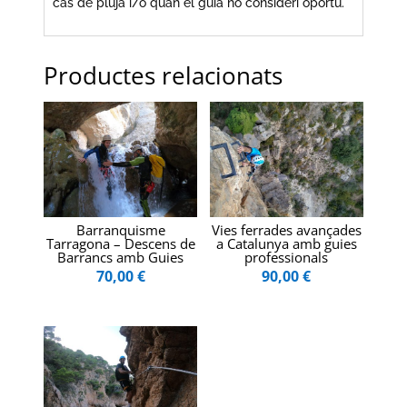
cas de pluja i/o quan el guia ho consideri oportú.
Productes relacionats
Barranquisme
Vies ferrades avançades
Tarragona – Descens de
a Catalunya amb guies
Barrancs amb Guies
professionals
70,00
€
90,00
€