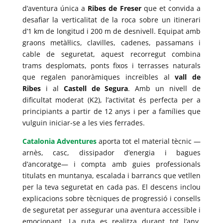
d’aventura única a
Ribes de Freser
que et convida a
desafiar la verticalitat de la roca sobre un itinerari
d’1 km de longitud i 200 m de desnivell. Equipat amb
graons metàl·lics, clavilles, cadenes, passamans i
cable de seguretat, aquest recorregut combina
trams desplomats, ponts fixos i terrasses naturals
que regalen panoràmiques increïbles al
vall de
Ribes
i al
Castell de Segura
. Amb un nivell de
dificultat moderat (K2), l’activitat és perfecta per a
principiants a partir de 12 anys i per a famílies que
vulguin iniciar-se a les vies ferrades.
Catalonia Adventures
aporta tot el material tècnic —
arnès, casc, dissipador d’energia i bagues
d’ancoratge— i compta amb guies professionals
titulats en muntanya, escalada i barrancs que vetllen
per la teva seguretat en cada pas. El descens inclou
explicacions sobre tècniques de progressió i consells
de seguretat per assegurar una aventura accessible i
emocionant. La ruta es realitza durant tot l’any,