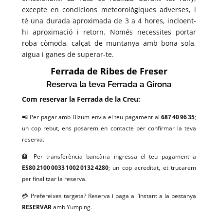
excepte en condicions meteorològiques adverses, i
té una durada aproximada de 3 a 4 hores, incloent-
hi aproximació i retorn. Només necessites portar
roba còmoda, calçat de muntanya amb bona sola,
aigua i ganes de superar-te.
Ferrada de Ribes de Freser
Reserva la teva Ferrada a Girona
Com reservar la Ferrada de la Creu:
📲 Per pagar amb Bizum envia el teu pagament al
687 40 96 35
;
un cop rebut, ens posarem en contacte per confirmar la teva
reserva.
🏦 Per transferència bancària ingressa el teu pagament a
ES80 2100 0033 1002 0132 4280
; un cop acreditat, et trucarem
per finalitzar la reserva.
💳 Prefereixes targeta? Reserva i paga a l’instant a la pestanya
RESERVAR
amb Yumping.