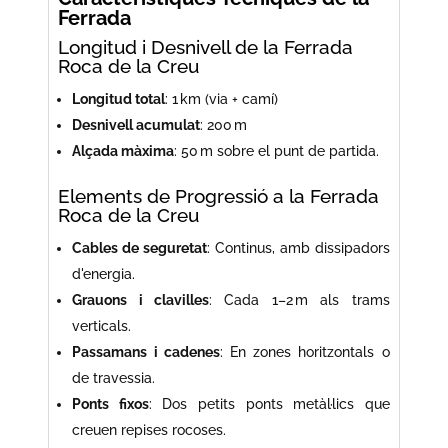
Ferrada
Longitud i Desnivell de la Ferrada
Roca de la Creu
Longitud total
: 1 km (via + camí)
Desnivell acumulat
: 200 m
Alçada màxima
: 50 m sobre el punt de partida.
Elements de Progressió a la Ferrada
Roca de la Creu
Cables de seguretat
: Continus, amb dissipadors
d'energia.
Grauons i clavilles
: Cada 1–2 m als trams
verticals.
Passamans i cadenes
: En zones horitzontals o
de travessia.
Ponts fixos
: Dos petits ponts metàl·lics que
creuen repises rocoses.