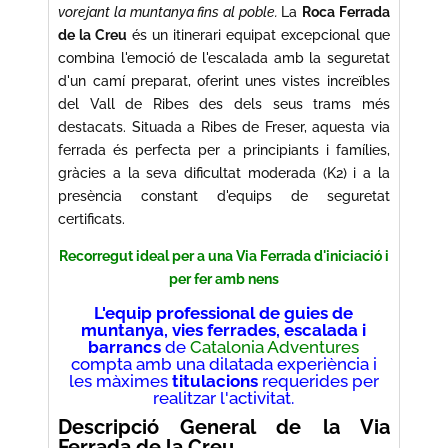
vorejant la muntanya fins al poble.
La
Roca Ferrada
de la Creu
és un itinerari equipat excepcional que
combina l'emoció de l'escalada amb la seguretat
d'un camí preparat, oferint unes vistes increïbles
del Vall de Ribes des dels seus trams més
destacats. Situada a Ribes de Freser, aquesta via
ferrada és perfecta per a principiants i famílies,
gràcies a la seva dificultat moderada (K2) i a la
presència constant d'equips de seguretat
certificats.
Recorregut ideal per a una Via Ferrada d'iniciació i
per fer amb nens
L'equip professional de guies de
muntanya, vies ferrades, escalada i
barrancs
de
Catalonia Adventures
compta amb una dilatada experiència i
les màximes
titulacions
requerides per
realitzar l'activitat.
Descripció General de la Via
Ferrada de la Creu