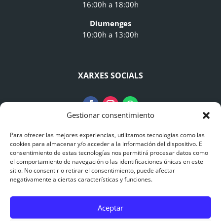
16:00h a 18:00h
Diumenges
10:00h a 13:00h
XARXES SOCIALS
Gestionar consentimiento
Para ofrecer las mejores experiencias, utilizamos tecnologías como las
AVISO LEGAL
cookies para almacenar y/o acceder a la información del dispositivo. El
consentimiento de estas tecnologías nos permitirá procesar datos como
el comportamiento de navegación o las identificaciones únicas en este
Avís Legal
sitio. No consentir o retirar el consentimiento, puede afectar
negativamente a ciertas características y funciones.
Polítiques de Privacitat
Aceptar
Polítiques de Cookies