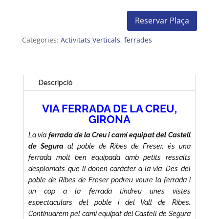
Reservar Plaça
quantitat
de
Categories:
Activitats Verticals
,
ferrades
Ferrada
de
la
Creu
Descripció
-
Ribes
VIA FERRADA DE LA CREU,
de
GIRONA
Freser
La via
ferrada de la Creu i camí equipat del Castell
-
de Segura
al poble de Ribes de Freser, és una
Girona
ferrada molt ben equipada amb petits ressalts
desplomats que li donen caràcter a la via. Des del
poble de Ribes de Freser podreu veure la ferrada i
un cop a la ferrada tindreu unes vistes
espectaculars del poble i del Vall de Ribes.
Continuarem pel camí equipat del Castell de Segura