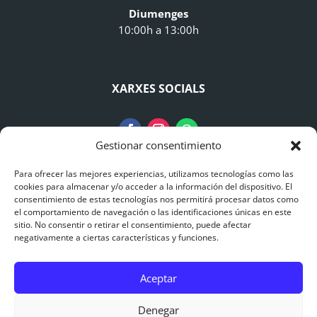
Diumenges
10:00h a 13:00h
XARXES SOCIALS
Gestionar consentimiento
Para ofrecer las mejores experiencias, utilizamos tecnologías como las
AVISO LEGAL
cookies para almacenar y/o acceder a la información del dispositivo. El
consentimiento de estas tecnologías nos permitirá procesar datos como
el comportamiento de navegación o las identificaciones únicas en este
Avís Legal
sitio. No consentir o retirar el consentimiento, puede afectar
negativamente a ciertas características y funciones.
Polítiques de Privacitat
Aceptar
Polítiques de Cookies
0
Denegar