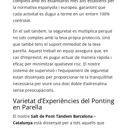
compleix amb els estàndards més alts establerts per
la normativa espanyola i europea, garantint que
cada activitat es dugui a terme en un entorn 100%
controlat.
En el salt tàndem, la seguretat es multiplica perquè
no sols comptes amb la teva pròpia protecció, sinó
que també tens el suport immediat de la teva
parella. Aquest treball en equip assegura que, en
cas d’imprevist, es pugui actuar de manera ràpida i
eficaç per minimitzar qualsevol risc. El nostre
sistema de supervisió i l’equipament de seguretat
estan dissenyats per proporcionar-te la tranquil·litat
necessària per viure una dosi doble d’adrenalina
sense preocupacions.
Varietat d’Experiències del Ponting
en Parella
El nostre
Salt de Pont Tàndem Barcelona –
Catalunya
està dissenyat per a tots aquells que