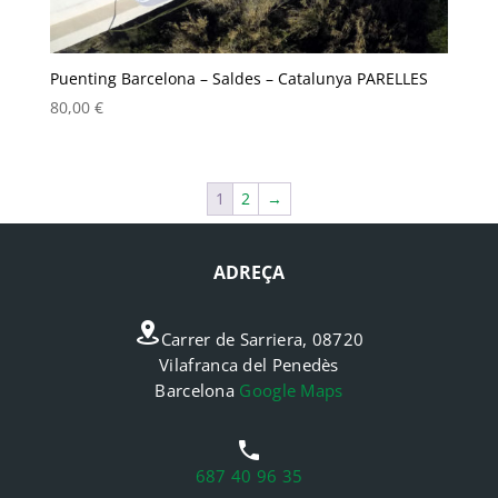
Puenting Barcelona – Saldes – Catalunya PARELLES
80,00
€
1
2
→
ADREÇA
Carrer de Sarriera, 08720
Vilafranca del Penedès
Barcelona
Google Maps
687 40 96 35