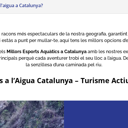
a l'aigua a Catalunya?
s racons més espectaculars de la nostra geografia, garantint 
 estàs a punt per mullar-te, aquí tens les millors opcions d’
els
Millors Esports Aquàtics a Catalunya
amb les nostres ex
ncipals perquè cada aventurer trobi el seu lloc a l’aigua. De
la senzillesa d’una caminada pel riu.
ts a l’Aigua Catalunya – Turisme Acti