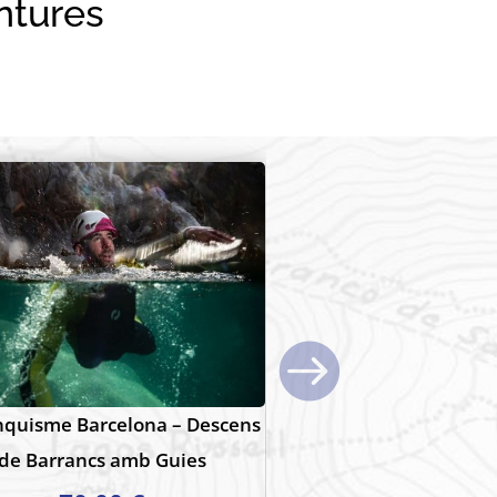
ntures
nquisme Lleida – Descens de
Barranquisme Osca –
Barrancs amb Guies
Barbarruens- 