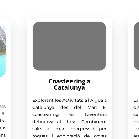
Coasteering a
Catalunya
Explorant les Activitats a l’Aigua a
La
ats
Catalunya des del Mar: El
d
El
coasteering és l’aventura
s
ra
definitiva al litoral. Combinem
pr
x a
salts al mar, progressió per
t
ant
roques i exploració de coves
ar