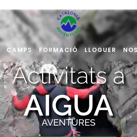
CAMPS
FORMACIÓ
LLOGUER
NO
Activitats a
AIGUA
AVENTURES