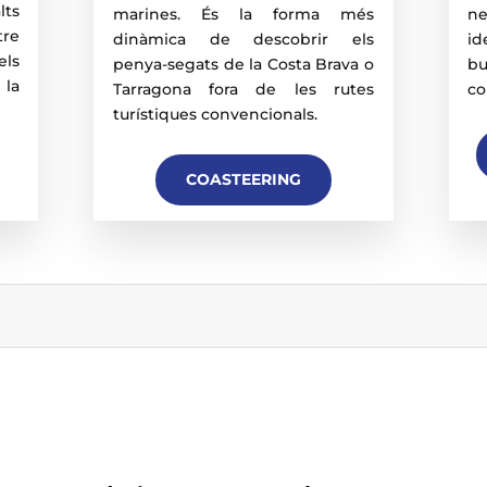
lts
marines. És la forma més
ne
tre
dinàmica de descobrir els
id
els
penya-segats de la Costa Brava o
b
 la
Tarragona fora de les rutes
co
turístiques convencionals.
COASTEERING