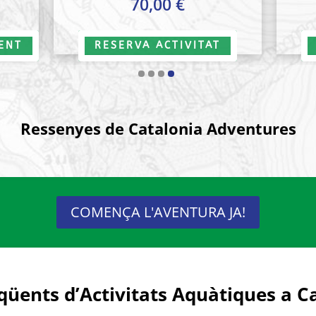
75,00
€
El
preu
RESERVA ACTIVITAT
actual
és:
€.
90,00 €.
Ressenyes de Catalonia Adventures
COMENÇA L'AVENTURA JA!
qüents d’Activitats Aquàtiques a C