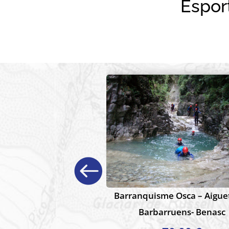
Espor
Ofe
Barranquisme Avançat – De
de Barrancs Tècnics i d’A
Muntanya