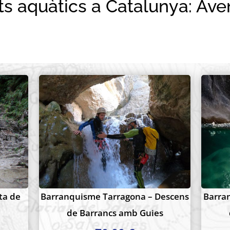
ts aquàtics a Catalunya: Ave
rta!
scens
Barranquisme Montserrat –
Barra
lta
Barcelona