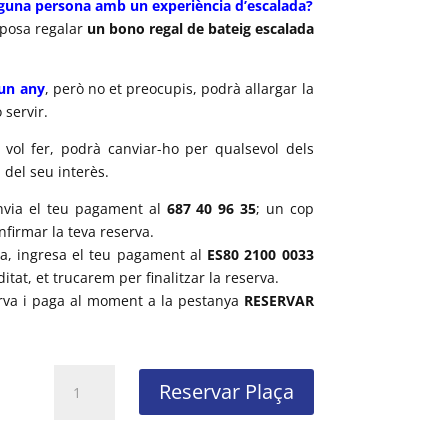
lguna persona amb un experiència d’escalada?
posa regalar
un bono regal de bateig escalada
 un any
, però no et preocupis, podrà allargar la
 servir.
 vol fer, podrà canviar-ho per qualsevol dels
 del seu interès.
nvia el teu pagament al
687 40 96 35
; un cop
firmar la teva reserva.
ia, ingresa el teu pagament al
ES80 2100 0033
itat, et trucarem per finalitzar la reserva.
erva i paga al moment a la pestanya
RESERVAR
quantitat
Reservar Plaça
de
Bono
regal