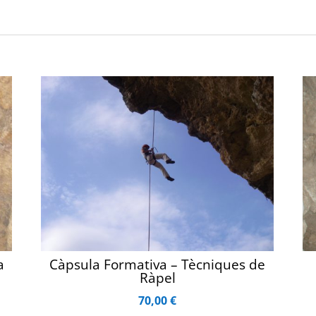
a
Càpsula Formativa – Tècniques de
Ràpel
70,00
€