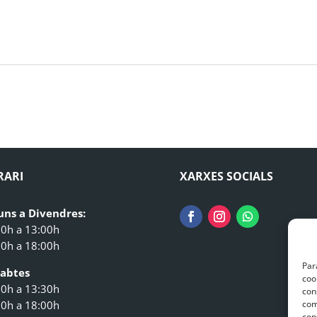
RARI
XARXES SOCIALS
luns a Divendres:
00h a 13:00h
00h a 18:00h
Par
sabtes
coo
00h a 13:30h
con
com
00h a 18:00h
con