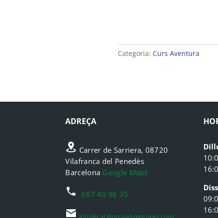
Categoria:
Curs Aventura
ADREÇA
HO
Dil
Carrer de Sarriera, 08720
10:
Vilafranca del Penedès
16:
Barcelona
Google Maps
Dis
687 40 96 35
09:
16:
info@cataloniaadventures.com