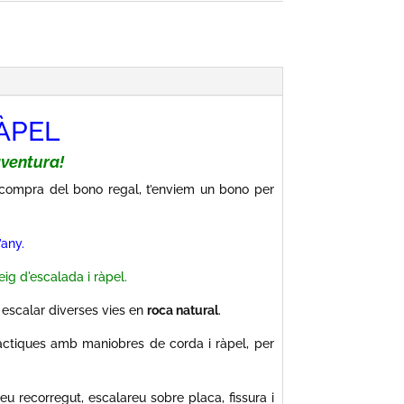
bateig
escalada
i
ràpel
ÀPEL
aventura!
a compra del bono regal, t’enviem un bono per
’any.
ig d'escalada i ràpel.
i escalar diverses vies en
roca natural
.
ràctiques amb maniobres de corda i ràpel, per
u recorregut, escalareu sobre placa, fissura i