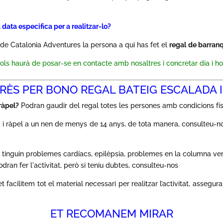
 data especifica per a realitzar-lo?
 de Catalonia Adventures la persona a qui has fet el
regal
de barra
sols haurà de posar-se en contacte amb nosaltres i concretar dia i hor
ERÈS PER BONO REGAL BATEIG ESCALADA 
 ràpel?
Podran gaudir del regal totes les persones amb condicions fís
 i ràpel a un nen de menys de 14 anys, de tota manera, consulteu-nos 
inguin problemes cardíacs, epilèpsia, problemes en la columna verte
ran fer l'activitat, però si teniu dubtes, consulteu-nos
 facilitem tot el material necessari per realitzar l’activitat, asseguran
ET RECOMANEM MIRAR