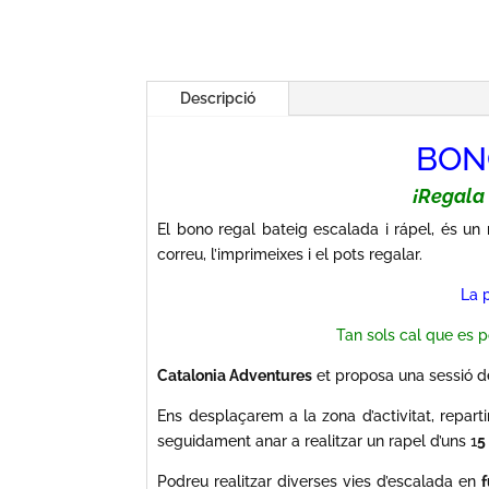
Descripció
BON
¡Regala 
El bono regal bateig escalada i rápel, és un
correu, l’imprimeixes i el pots regalar.
La p
Tan sols cal que es p
Catalonia Adventures
et proposa una sessió 
Ens desplaçarem a la zona d’activitat, repar
seguidament anar a realitzar un rapel d’uns 1
5
Podreu realitzar diverses vies d’escalada en
f