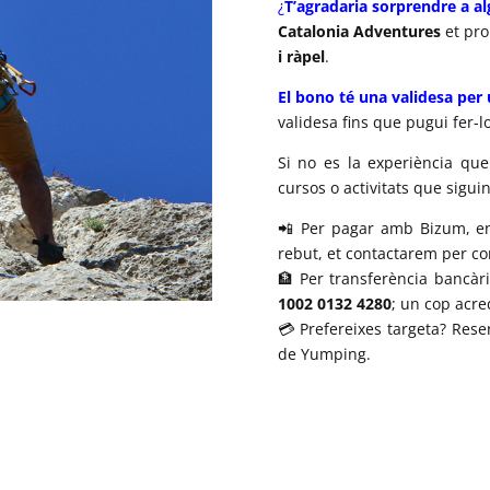
¿
T’agradaria sorprendre a a
Catalonia Adventures
et pro
i ràpel
.
El bono té una validesa per
validesa fins que pugui fer-lo
Si no es la experiència que
cursos o activitats que siguin
📲 Per pagar amb Bizum, e
rebut, et contactarem per con
🏦 Per transferència bancàr
1002 0132 4280
; un cop acred
💳 Prefereixes targeta? Res
de Yumping.