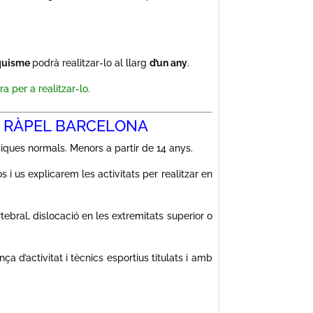
nquisme
podrà realitzar-lo al llarg
d’un any
.
a per a realitzar-lo.
I RÀPEL BARCELONA
iques normals. Menors a partir de 14 anys.
i us explicarem les activitats per realitzar en
bral, dislocació en les extremitats superior o
ça d’activitat i tècnics esportius titulats i amb