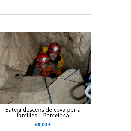
Bateig descens de cova per a
families – Barcelona
60,00
€