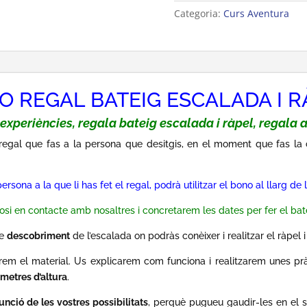
Categoria:
Curs Aventura
O REGAL BATEIG ESCALADA I R
experiències, regala bateig escalada i ràpel, regala 
 regal que fas a la persona que desitgis, en el moment que fas l
ersona a la que li has fet el regal, podrà utilitzar el bono al llarg de l
osi en contacte amb nosaltres i concretarem les dates per fer el bate
de
descobriment
de l’escalada on podràs conèixer i realitzar el ràpel 
tirem el material. Us explicarem com funciona i realitzarem unes p
 metres d’altura
.
unció de les vostres possibilitats
, perquè pugueu gaudir-les en el se