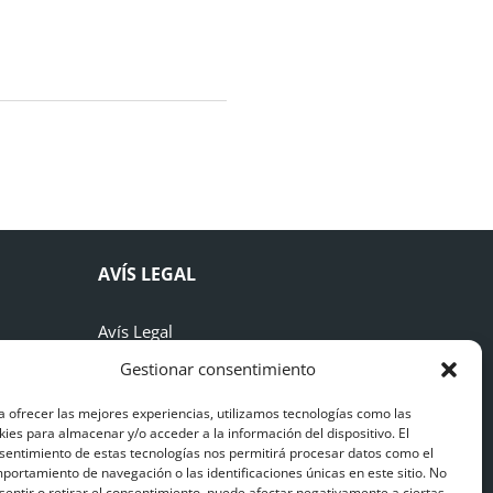
AVÍS LEGAL
Avís Legal
Gestionar consentimiento
Polítiques de Privacitat
a ofrecer las mejores experiencias, utilizamos tecnologías como las
Polítiques de Cookies
kies para almacenar y/o acceder a la información del dispositivo. El
sentimiento de estas tecnologías nos permitirá procesar datos como el
Polítiques de Seguretat
portamiento de navegación o las identificaciones únicas en este sitio. No
sentir o retirar el consentimiento, puede afectar negativamente a ciertas