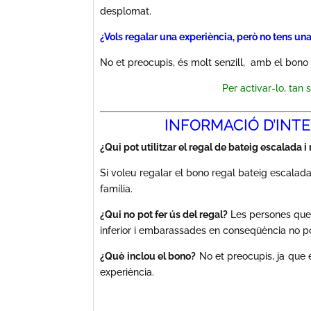
desplomat.
¿Vols regalar una experiència, però no tens una
No et preocupis, és molt senzill, amb el bono
Per activar-lo, tan 
INFORMACIÓ D’INT
¿Qui pot utilitzar el regal de bateig escalada i
Si voleu regalar el bono regal bateig escalada
família.
¿Qui no pot fer ús del regal?
Les persones que t
inferior i embarassades en conseqüència no pod
¿Què inclou el bono?
No et preocupis, ja que et
experiència.