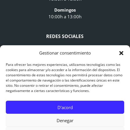
Domingos
10:00h a 13:00h
REDES SOCIALES
Gestionar consentimiento
Para ofrecer las mejores experiencias, utilizamos tecnologías como las
cookies para almacenar y/o acceder a la información del dispositivo. El
consentimiento de estas tecnologías nos permitirá procesar datos como
AVISO LEGAL
el comportamiento de navegación o las identificaciones únicas en este
sitio. No consentir o retirar el consentimiento, puede afectar
negativamente a ciertas características y funciones.
Avís Legal
Polítiques de Privacitat
D'acord
Polítiques de Cookies
0
Denegar