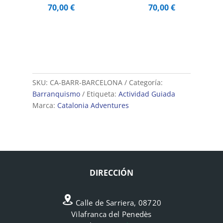
70,00
€
70,00
€
SKU:
CA-BARR-BARCELONA
Categoría:
Barranquismo
Etiqueta:
Actividad Guiada
Marca:
Catalonia Adventures
DIRECCIÓN
Calle de Sarriera, 08720
Vilafranca del Penedès