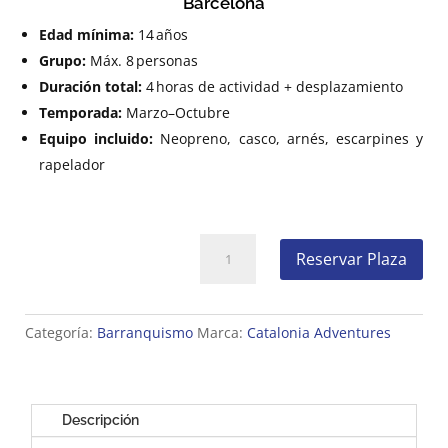
Barcelona
Edad mínima:
14 años
Grupo:
Máx. 8 personas
Duración total:
4 horas de actividad + desplazamiento
Temporada:
Marzo–Octubre
Equipo incluido:
Neopreno, casco, arnés, escarpines y
rapelador
Barranquismo
Reservar Plaza
Barcelona
-
Descenso
Categoría:
Barranquismo
Marca:
Catalonia Adventures
de
Barrancos
con
Guías
Descripción
cantidad