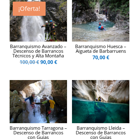
¡Oferta!
Barranquismo Avanzado –
Barranquismo Huesca –
Descenso de Barrancos
Aigueta de Barbarruens
Técnicos y Alta Montaña
70,00
€
El
El
100,00
€
90,00
€
precio
precio
original
actual
era:
es:
100,00 €.
90,00 €.
Barranquismo Tarragona –
Barranquismo Lleida –
Descenso de Barrancos
Descenso de Barrancos
con Guías
con Guías