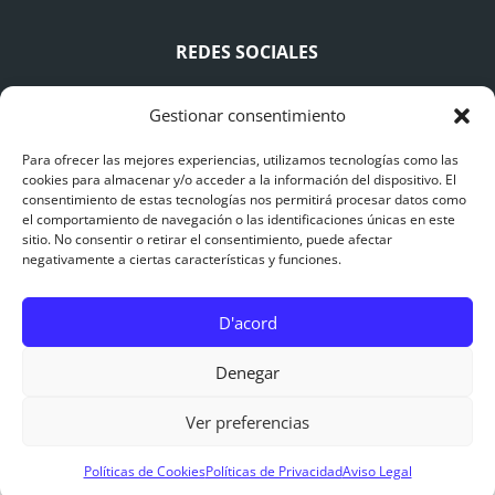
REDES SOCIALES
Gestionar consentimiento
Para ofrecer las mejores experiencias, utilizamos tecnologías como las
cookies para almacenar y/o acceder a la información del dispositivo. El
consentimiento de estas tecnologías nos permitirá procesar datos como
AVISO LEGAL
el comportamiento de navegación o las identificaciones únicas en este
sitio. No consentir o retirar el consentimiento, puede afectar
negativamente a ciertas características y funciones.
Avís Legal
Polítiques de Privacitat
D'acord
Polítiques de Cookies
0
Denegar
Ver preferencias
© 2015 – 2025 Catalonia Adventures – Puenting
Barcelona | Página Web diseñada por
CreaSitios.com
Políticas de Cookies
Políticas de Privacidad
Aviso Legal