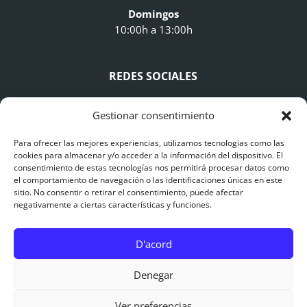
Domingos
10:00h a 13:00h
REDES SOCIALES
Gestionar consentimiento
Para ofrecer las mejores experiencias, utilizamos tecnologías como las
cookies para almacenar y/o acceder a la información del dispositivo. El
consentimiento de estas tecnologías nos permitirá procesar datos como
AVISO LEGAL
el comportamiento de navegación o las identificaciones únicas en este
sitio. No consentir o retirar el consentimiento, puede afectar
negativamente a ciertas características y funciones.
Avís Legal
Polítiques de Privacitat
D'acord
Polítiques de Cookies
0
Denegar
Ver preferencias