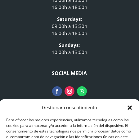
16:00h a 18:00h
Saturdays:
09:00h a 13:30h
16:00h a 18:00h
Sundays:
10:00h a 13:00h
SOCIAL MEDIA
Gestionar consentimiento
LEGAL NOTICE
Para ofrecer las mejores experiencias, utilizamos tecnologías como las
cookies para almacenar y/o acceder a la información del dispositivo. El
consentimiento de estas tecnologías nos permitirá procesar datos como
Legal Information
el comportamiento de navegación o las identificaciones únicas en este