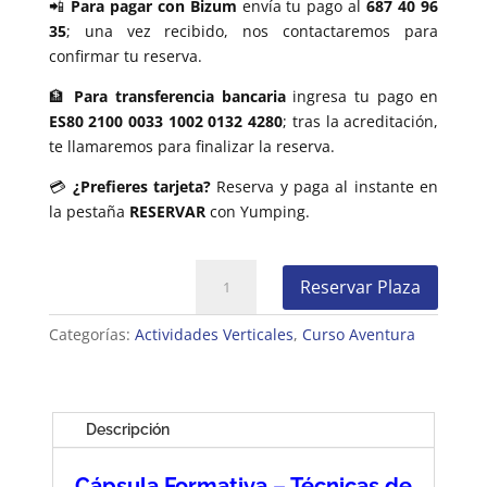
📲
Para pagar con Bizum
envía tu pago al
687 40 96
35
; una vez recibido, nos contactaremos para
confirmar tu reserva.
🏦
Para transferencia bancaria
ingresa tu pago en
ES80 2100 0033 1002 0132 4280
; tras la acreditación,
te llamaremos para finalizar la reserva.
💳
¿Prefieres tarjeta?
Reserva y paga al instante en
la pestaña
RESERVAR
con Yumping.
Cápsula
Reservar Plaza
Formativa
-
Categorías:
Actividades Verticales
,
Curso Aventura
Técnicas
de
Rápel
cantidad
Descripción
Cápsula Formativa – Técnicas de