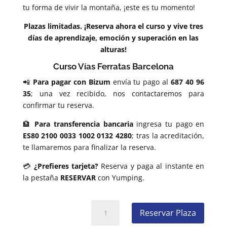
tu forma de vivir la montaña, ¡este es tu momento!
Plazas limitadas. ¡Reserva ahora el curso y vive tres
días de aprendizaje, emoción y superación en las
alturas!
Curso Vías Ferratas Barcelona
📲
Para pagar con Bizum
envía tu pago al
687 40 96
35
; una vez recibido, nos contactaremos para
confirmar tu reserva.
🏦
Para transferencia bancaria
ingresa tu pago en
ES80 2100 0033 1002 0132 4280
; tras la acreditación,
te llamaremos para finalizar la reserva.
💳
¿Prefieres tarjeta?
Reserva y paga al instante en
la pestaña
RESERVAR
con Yumping.
Curso
Reservar Plaza
de