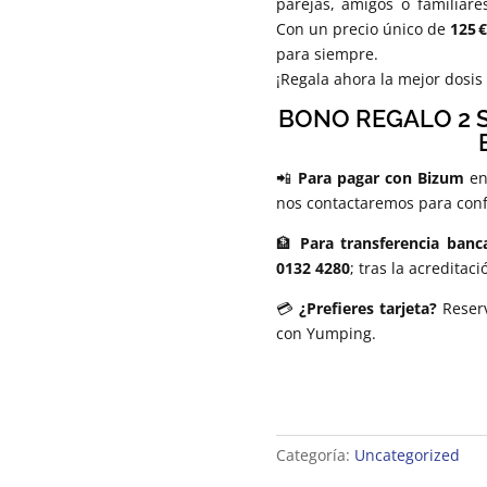
parejas, amigos o familiar
Con un precio único de
125 
para siempre.
¡Regala ahora la mejor dosis
BONO REGALO 2 
📲
Para pagar con Bizum
en
nos contactaremos para conf
🏦
Para transferencia banc
0132 4280
; tras la acreditac
💳
¿Prefieres tarjeta?
Reserv
con Yumping.
Categoría:
Uncategorized