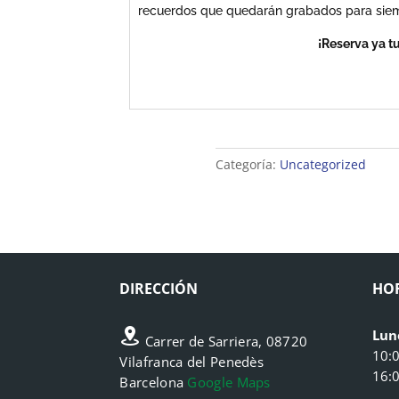
recuerdos que quedarán grabados para sie
¡Reserva ya t
Categoría:
Uncategorized
DIRECCIÓN
HO
Lun
Carrer de Sarriera, 08720
10:
Vilafranca del Penedès
16:
Barcelona
Google Maps