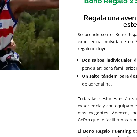
Bono Regalo 2 
Regala una avent
est
Sorprende con el Bono Rega
experiencia inolvidable en
regalo incluye:
Dos saltos individuales 
pendular) para familiarizar
Un salto tándem para do
de adrenalina.
Todas las sesiones están s
experiencia y con equipamie
más exigentes. Además, po
GoPro que te facilitamos, sin
El
Bono Regalo Puenting
ti