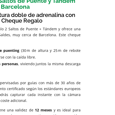
Saltos de Puente y Tándem
Barcelona
ura doble de adrenalina con
e Cheque Regalo
lo 2 Saltos de Puente + Tándem y ofrece una
 Saldes, muy cerca de Barcelona. Este cheque
de puenting
(30 m de altura y 25 m de rebote
se con la caída libre.
s personas
, viviendo juntos la misma descarga
upervisadas por guías con más de 30 años de
nto certificado según los estándares europeos
drás capturar cada instante con la cámara
 coste adicional.
ene una validez de
12 meses
y es ideal para