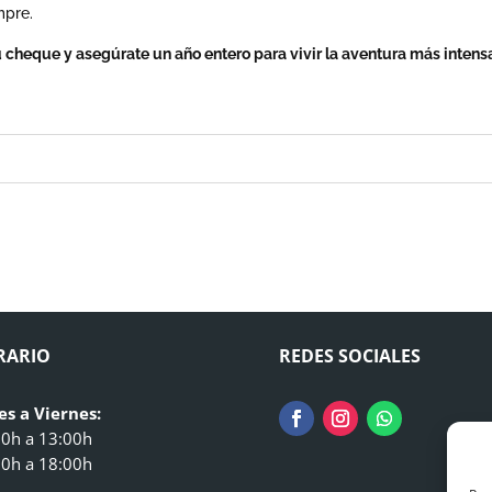
mpre.
u cheque y asegúrate un año entero para vivir la aventura más intens
RARIO
REDES SOCIALES
es a Viernes:
00h a 13:00h
00h a 18:00h