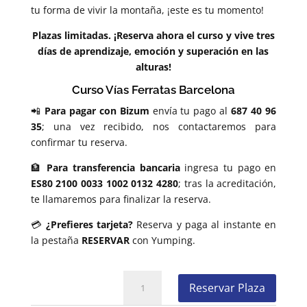
tu forma de vivir la montaña, ¡este es tu momento!
Plazas limitadas. ¡Reserva ahora el curso y vive tres
días de aprendizaje, emoción y superación en las
alturas!
Curso Vías Ferratas Barcelona
📲
Para pagar con Bizum
envía tu pago al
687 40 96
35
; una vez recibido, nos contactaremos para
confirmar tu reserva.
🏦
Para transferencia bancaria
ingresa tu pago en
ES80 2100 0033 1002 0132 4280
; tras la acreditación,
te llamaremos para finalizar la reserva.
💳
¿Prefieres tarjeta?
Reserva y paga al instante en
la pestaña
RESERVAR
con Yumping.
Curso
Reservar Plaza
de