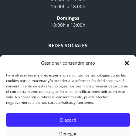
16:00h a 18:00h
Domingos
10:00h a 13:00h
REDES SOCIALES
Gestionar consentimiento
Para ofrecer las mejores experiencias, utilizamos tecnologías como las
cookies para almacenar y/o acceder a la información del dispositivo. El
consentimiento de estas tecnologías nos permitirá procesar datos como
AVISO LEGAL
el comportamiento de navegación o las identificaciones únicas en este
sitio. No consentir o retirar el consentimiento, puede afectar
negativamente a ciertas características y funciones.
Avís Legal
Polítiques de Privacitat
D'acord
Polítiques de Cookies
0
Denegar