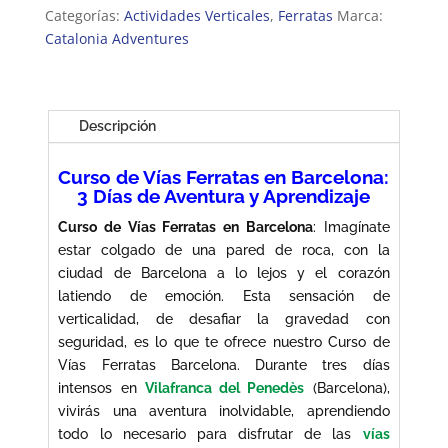
Vías
Categorías:
Actividades Verticales
,
Ferratas
Marca:
Ferratas
Catalonia Adventures
en
Barcelona
cantidad
Descripción
Curso de Vías Ferratas en Barcelona:
3 Días de Aventura y Aprendizaje
Curso de Vías Ferratas en Barcelona
: Imagínate
estar colgado de una pared de roca, con la
ciudad de Barcelona a lo lejos y el corazón
latiendo de emoción. Esta sensación de
verticalidad, de desafiar la gravedad con
seguridad, es lo que te ofrece nuestro Curso de
Vías Ferratas Barcelona. Durante tres días
intensos en
Vilafranca del Penedès
(Barcelona),
vivirás una aventura inolvidable, aprendiendo
todo lo necesario para disfrutar de las
vías