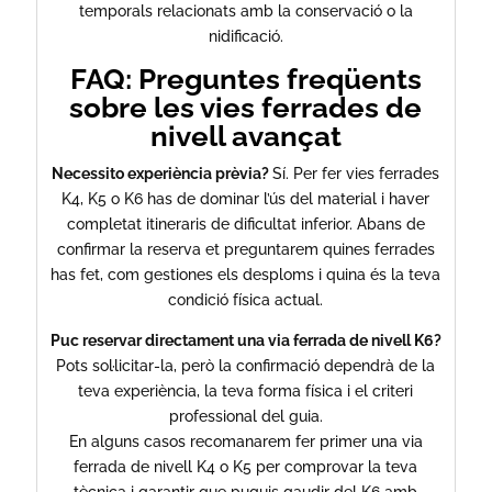
temporals relacionats amb la conservació o la
nidificació.
FAQ: Preguntes freqüents
sobre les vies ferrades de
nivell avançat
Necessito experiència prèvia?
Sí. Per fer vies ferrades
K4, K5 o K6 has de dominar l’ús del material i haver
completat itineraris de dificultat inferior. Abans de
confirmar la reserva et preguntarem quines ferrades
has fet, com gestiones els desploms i quina és la teva
condició física actual.
Puc reservar directament una via ferrada de nivell K6?
Pots sol·licitar-la, però la confirmació dependrà de la
teva experiència, la teva forma física i el criteri
professional del guia.
En alguns casos recomanarem fer primer una via
ferrada de nivell K4 o K5 per comprovar la teva
tècnica i garantir que puguis gaudir del K6 amb