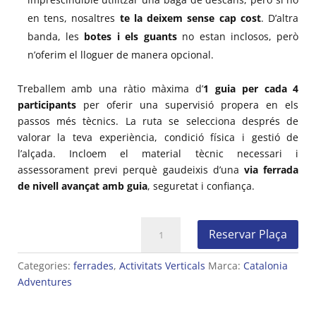
en tens, nosaltres
te la deixem sense cap cost
. D’altra
banda, les
botes i els guants
no estan inclosos, però
n’oferim el lloguer de manera opcional.
Treballem amb una ràtio màxima d’
1 guia per cada 4
participants
per oferir una supervisió propera en els
passos més tècnics. La ruta se selecciona després de
valorar la teva experiència, condició física i gestió de
l’alçada. Incloem el material tècnic necessari i
assessorament previ perquè gaudeixis d’una
via ferrada
de nivell avançat amb guia
, seguretat i confiança.
quantitat
Reservar Plaça
de
Vies
Categories:
ferrades
,
Activitats Verticals
Marca:
Catalonia
ferrades
Adventures
avançades
a