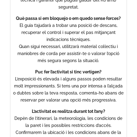
seguretat.
Què passa si em bloquejo o em quedo sense forces?
El guia t’ajudarà a trobar una posició de descans,
recuperar el control i superar el pas mitjançant
indicacions tècniques.
Quan sigui necessari, utilitzarà material col·lectiu i
maniobres de corda per assistir-te o valorar l’opció
més segura segons la situació.
Puc fer l’activitat si tinc vertigen?
L’exposició és elevada i alguns passos poden resultar
molt impressionants. Si tens una por intensa a l’alçada
o dubtes sobre la teva resposta, comenta-ho abans de
reservar per valorar una opció més progressiva.
L’activitat es realitza durant tot l’any?
Depèn de l’itinerari, la meteorologia, les condicions de
la paret i les possibles restriccions d’accés.
Confirmarem la ubicació i les condicions abans de la