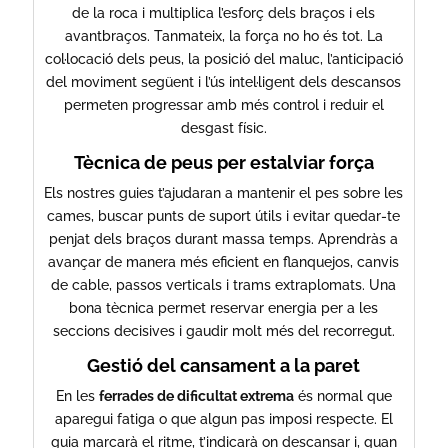
de la roca i multiplica l’esforç dels braços i els
avantbraços. Tanmateix, la força no ho és tot. La
col·locació dels peus, la posició del maluc, l’anticipació
del moviment següent i l’ús intel·ligent dels descansos
permeten progressar amb més control i reduir el
desgast físic.
Tècnica de peus per estalviar força
Els nostres guies t’ajudaran a mantenir el pes sobre les
cames, buscar punts de suport útils i evitar quedar-te
penjat dels braços durant massa temps. Aprendràs a
avançar de manera més eficient en flanquejos, canvis
de cable, passos verticals i trams extraplomats. Una
bona tècnica permet reservar energia per a les
seccions decisives i gaudir molt més del recorregut.
Gestió del cansament a la paret
En les
ferrades de dificultat extrema
és normal que
aparegui fatiga o que algun pas imposi respecte. El
guia marcarà el ritme, t’indicarà on descansar i, quan