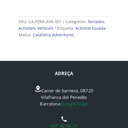
SKU:
CA-FERR-AVA-001
Categories:
ferrades
,
Activitats Verticals
Etiqueta:
Activitat Guiada
Marca:
Catalonia Adventures
ADREÇA
Carrer de Sarriera, 08720
Vilafranca del Penedès
Barcelona
Google Maps
687 40 96 35