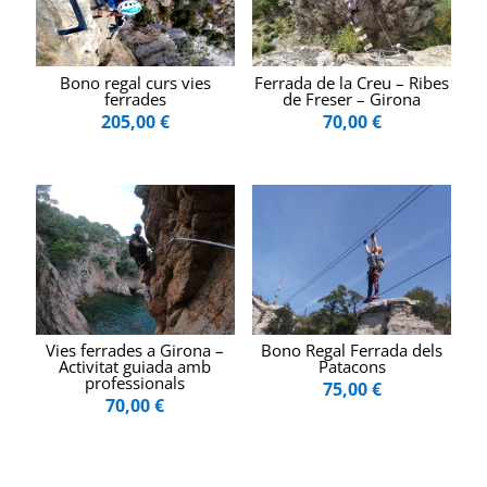
Bono regal curs vies
Ferrada de la Creu – Ribes
ferrades
de Freser – Girona
205,00
€
70,00
€
Vies ferrades a Girona –
Bono Regal Ferrada dels
Activitat guiada amb
Patacons
professionals
75,00
€
70,00
€