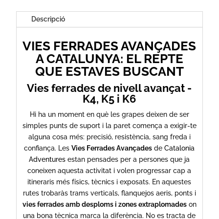
Catalunya
amb
Descripció
guies
professionals
VIES FERRADES AVANÇADES
A CATALUNYA: EL REPTE
QUE ESTAVES BUSCANT
Vies ferrades de nivell avançat -
K4, K5 i K6
Hi ha un moment en què les grapes deixen de ser
simples punts de suport i la paret comença a exigir-te
alguna cosa més: precisió, resistència, sang freda i
confiança. Les
Vies Ferrades Avançades
de
Catalonia
Adventures
estan pensades per a persones que ja
coneixen aquesta activitat i volen progressar cap a
itineraris més físics, tècnics i exposats. En aquestes
rutes trobaràs trams verticals, flanquejos aeris, ponts i
vies ferrades amb desploms i zones extraplomades
on
una bona tècnica marca la diferència. No es tracta de