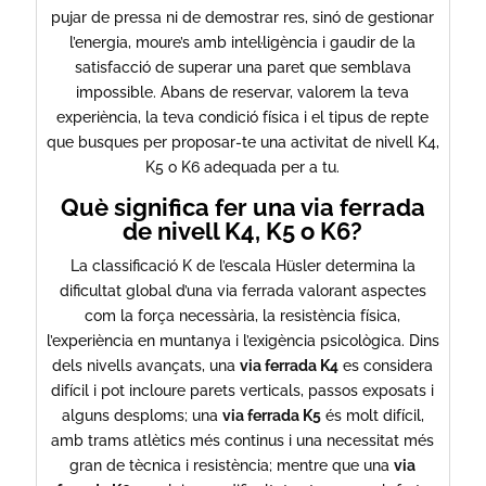
pujar de pressa ni de demostrar res, sinó de gestionar
l’energia, moure’s amb intel·ligència i gaudir de la
satisfacció de superar una paret que semblava
impossible. Abans de reservar, valorem la teva
experiència, la teva condició física i el tipus de repte
que busques per proposar-te una activitat de nivell K4,
K5 o K6 adequada per a tu.
Què significa fer una via ferrada
de nivell K4, K5 o K6?
La classificació K de l’escala Hüsler determina la
dificultat global d’una via ferrada valorant aspectes
com la força necessària, la resistència física,
l’experiència en muntanya i l’exigència psicològica. Dins
dels nivells avançats, una
via ferrada K4
es considera
difícil i pot incloure parets verticals, passos exposats i
alguns desploms; una
via ferrada K5
és molt difícil,
amb trams atlètics més continus i una necessitat més
gran de tècnica i resistència; mentre que una
via