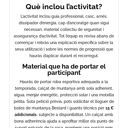
Què inclou l’activitat?
L’activitat inclou guia professional, casc, arnès,
dissipador d’energia, cap d’ancoratge quan sigui
necessari, material col·lectiu de seguretat i
assegurança d’activitat. Tot l’equip es revisa abans de
començar i rebràs una explicació específica sobre la
seva utilització i sobre les normes de progressió que
hauràs d’aplicar durant el recorregut.
Material que ha de portar el
participant
Hauràs de portar roba esportiva adequada a la
temporada, calçat de muntanya amb sola adherent,
aigua, menjar energètic, protecció solar i una motxilla
petita. Sota petició prèvia, pots sol·licitar el lloguer de
botes de muntanya Bestard i guants tècnics per
15 €
addicionals
, subjecte a disponibilitat. Un calçat amb
bona adherència ajuda a aprofitar millor els punts de
suport naturals de la roca, mantenir una posició més