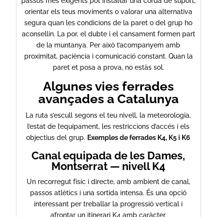
passos més exigents pot instal·lar una corda de suport,
orientar els teus moviments o valorar una alternativa
segura quan les condicions de la paret o del grup ho
aconsellin. La por, el dubte i el cansament formen part
de la muntanya. Per això t’acompanyem amb
proximitat, paciència i comunicació constant. Quan la
paret et posa a prova, no estàs sol.
Algunes vies ferrades
avançades a Catalunya
La ruta s’escull segons el teu nivell, la meteorologia,
l’estat de l’equipament, les restriccions d’accés i els
objectius del grup.
Exemples de ferrades K4, K5 i K6
Canal equipada de les Dames,
Montserrat — nivell K4
Un recorregut físic i directe, amb ambient de canal,
passos atlètics i una sortida intensa. És una opció
interessant per treballar la progressió vertical i
afrontar un itinerari K4 amb caràcter.