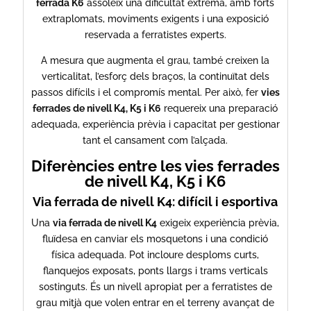
ferrada K6
assoleix una dificultat extrema, amb forts
extraplomats, moviments exigents i una exposició
reservada a ferratistes experts.
A mesura que augmenta el grau, també creixen la
verticalitat, l’esforç dels braços, la continuïtat dels
passos difícils i el compromís mental. Per això, fer
vies
ferrades de nivell K4, K5 i K6
requereix una preparació
adequada, experiència prèvia i capacitat per gestionar
tant el cansament com l’alçada.
Diferències entre les vies ferrades
de nivell K4, K5 i K6
Via ferrada de nivell K4: difícil i esportiva
Una
via ferrada de nivell K4
exigeix experiència prèvia,
fluïdesa en canviar els mosquetons i una condició
física adequada. Pot incloure desploms curts,
flanquejos exposats, ponts llargs i trams verticals
sostinguts. És un nivell apropiat per a ferratistes de
grau mitjà que volen entrar en el terreny avançat de