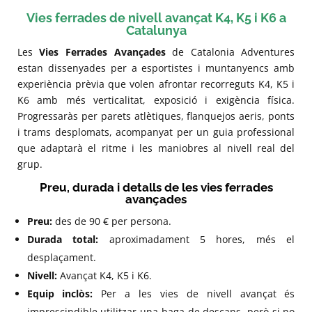
Vies ferrades de nivell avançat K4, K5 i K6 a
Catalunya
Les
Vies Ferrades Avançades
de Catalonia Adventures
estan dissenyades per a esportistes i muntanyencs amb
experiència prèvia que volen afrontar recorreguts K4, K5 i
K6 amb més verticalitat, exposició i exigència física.
Progressaràs per parets atlètiques, flanquejos aeris, ponts
i trams desplomats, acompanyat per un guia professional
que adaptarà el ritme i les maniobres al nivell real del
grup.
Preu, durada i detalls de les vies ferrades
avançades
Preu:
des de 90 € per persona.
Durada total:
aproximadament 5 hores, més el
desplaçament.
Nivell:
Avançat K4, K5 i K6.
Equip inclòs:
Per a les vies de nivell avançat és
imprescindible utilitzar una baga de descans, però si no