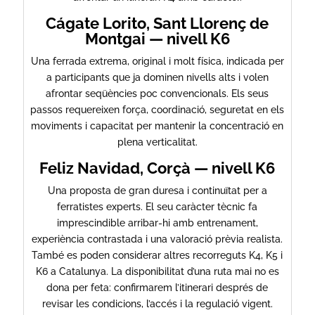
Cágate Lorito, Sant Llorenç de
Montgai — nivell K6
Una ferrada extrema, original i molt física, indicada per
a participants que ja dominen nivells alts i volen
afrontar seqüències poc convencionals. Els seus
passos requereixen força, coordinació, seguretat en els
moviments i capacitat per mantenir la concentració en
plena verticalitat.
Feliz Navidad, Corçà — nivell K6
Una proposta de gran duresa i continuïtat per a
ferratistes experts. El seu caràcter tècnic fa
imprescindible arribar-hi amb entrenament,
experiència contrastada i una valoració prèvia realista.
També es poden considerar altres recorreguts K4, K5 i
K6 a Catalunya. La disponibilitat d’una ruta mai no es
dona per feta: confirmarem l’itinerari després de
revisar les condicions, l’accés i la regulació vigent.