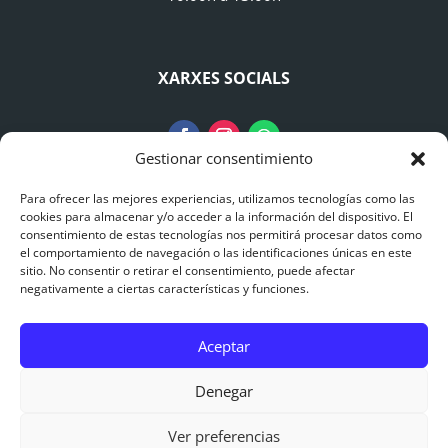
XARXES SOCIALS
Gestionar consentimiento
Para ofrecer las mejores experiencias, utilizamos tecnologías como las
AVISO LEGAL
cookies para almacenar y/o acceder a la información del dispositivo. El
consentimiento de estas tecnologías nos permitirá procesar datos como
el comportamiento de navegación o las identificaciones únicas en este
Avís Legal
sitio. No consentir o retirar el consentimiento, puede afectar
negativamente a ciertas características y funciones.
Polítiques de Privacitat
Aceptar
Polítiques de Cookies
0
Denegar
© 2015 – 2025 Catalonia Adventures – Puenting
Ver preferencias
Barcelona |
Pàgina Web dissenyada per