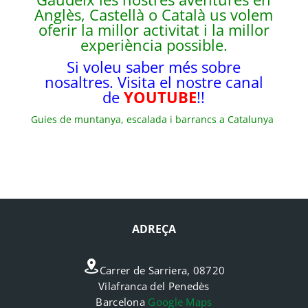
Anglès, Castellà o Català us volem
oferir la millor activitat i la millor
experiència possible.
Si voleu saber més sobre
nosaltres. Visita el nostre canal
de
YOUTUBE
!!
Guies de muntanya, escalada i barrancs a Catalunya
ADREÇA
Carrer de Sarriera, 08720
Vilafranca del Penedès
Barcelona
Google Maps