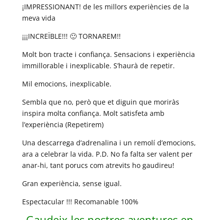
¡IMPRESSIONANT! de les millors experiències de la
meva vida
¡¡¡INCREÏBLE!!! 🙂 TORNAREM!!
Molt bon tracte i confiança. Sensacions i experiència
immillorable i inexplicable. S’haurà de repetir.
Mil emocions, inexplicable.
Sembla que no, però que et diguin que moriràs
inspira molta confiança. Molt satisfeta amb
l’experiència (Repetirem)
Una descarrega d’adrenalina i un remolí d’emocions,
ara a celebrar la vida. P.D. No fa falta ser valent per
anar-hi, tant porucs com atrevits ho gaudireu!
Gran experiència, sense igual.
Espectacular !!! Recomanable 100%
Gaudeix les nostres aventures en