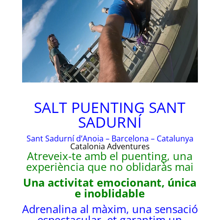
SALT PUENTING SANT
SADURNÍ
Sant Sadurní d’Anoia –
Barcelona –
Catalunya
Catalonia Adventures
Atreveix-te amb el puenting, una
experiència que no oblidaràs mai
Una activitat emocionant, única
e inoblidable
Adrenalina al màxim, una sensació
espectacular, et garantim un