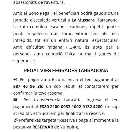
apassionats de l’aventura.
Amb el Bono Regal, el beneficiari podrà gaudir d’una
jornada d’escalada vertical a
La Mussara
, Tarragona.
La ruta combina escalons, cadenes, ràpel i quatre
ponts nepalesos que faran vibrar fins als més
intrèpids, tot en un entorn natural espectacular.
Amb dificultat mitjana (K3-K4), és apta per a
persones amb condició física normal i ganes de
superar-se.
REGAL VIES FERRADES TARRAGONA
📲 Per pagar amb Bizum, envia el teu pagament al
687 40 96 35
; un cop rebut, et contactarem per
confirmar la teva reserva.
🏦 Per transferència bancària, ingresa el teu
pagament al
ES80 2100 0033 1002 0132 4280
; un cop
acreditat, et trucarem per finalitzar la reserva.
💳 Prefereixes targeta? Reserva i paga al moment a la
pestanya
RESERVAR
de Yumping.