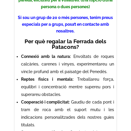
parella, exclusiu per a vosaltres. (tria l’opció d’una
persona o dues persones)
Si sou un grup de 20 o més persones, tenim preus
especials per a grups, posa’t en contacte amb
nosaltres.
Per què regalar la Ferrada dels
Patacons?
Connexió amb la natura:
Envoltats de roques
calcàries, carenes i vinyes, experimentareu un
vincle profund amb el paisatge del Penedès.
Reptes físics i mentals:
Treballareu força,
equilibri i concentració mentre supereu pors i
superareu obstacles.
Cooperació i complicitat:
Gaudiu de cada pont i
tram de roca amb el suport mutu i les
indicacions personalitzades dels nostres guies
titulats.