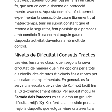
clavilles, cadenes, cordes, passamans i un cable
fix, que actuen com a sistema de protecció
mentre avances. Aquesta combinació et permet
experimentar la sensació de caure lliurement i, al
mateix temps, tenir un suport constant que et
retorna a la seguretat, fent possible que persones
amb condició física normal puguin gaudir
d’aquesta activitat d’aventura amb molt de
control.
Nivells de Dificultat i Consells Pràctics
Les vies ferrats es classifiquen segons la seva
dificultat, de manera que hi ha opcions per a tots
els nivells, des de rutes d’iniciació fins a reptes per
a escaladors experimentats. En general, es fa
servir una escala que va des de K1 (molt fàcil) fins
a K6 (extremadament difícil). Per aquest motiu, la
Ferrada dels Patacons
es situa amb un grau de
dificultat mitjà (K3-K4), fent-la accessible per a la
majoria d’aquells que vulguin viure una aventura