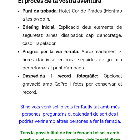
El procés de la vostra aventura
Punt de trobada:
Hotel Cor de Prades (Montral)
a les 09:00 h.
Briefing inicial:
Explicació dels elements de
seguretat: arnès, dissipador, cap d’ancoratge,
casc i rapelador.
Progrés per la via ferrata:
Aproximadament 4
hores d’activitat en roca, seguides de 30 min
per retornar al punt d’arribada.
Despedida i record fotogràfic:
Opcional
gravació amb GoPro i fotos per conservar el
record.
Si no vols venir sol, o vols fer l’activitat amb més
persones, pregunta’ns el calendari de sortides i
podràs venir amb altres persones a fer la ferrada.
Tens la possibilitat de fer la ferrada tot sol o amb