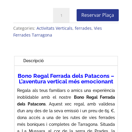
quantitat
Reservar Plaça
de
Bono
Categories:
Activitats Verticals
,
ferrades
,
Vies
Regal
Ferrades Tarragona
Ferrada
dels
Patacons
Descripció
Bono Regal Ferrada dels Patacons –
L’aventura vertical més emocionant
Regala als teus familiars o amics una experiència
inoblidable amb el nostre
Bono Regal Ferrada
dels Patacons
. Aquest xec regal, amb validesa
d’un any des de la seva emissió i un preu de 65 €,
dona accés a una de les rutes de vies ferrades
més boniques i completes de Tarragona. Situada
a La Mussara, al cor de la serra de Prades, la