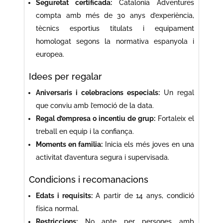
Seguretat certificada:
Catalonia Adventures
compta amb més de 30 anys d’experiència,
tècnics esportius titulats i equipament
homologat segons la normativa espanyola i
europea.
Idees per regalar
Aniversaris i celebracions especials:
Un regal
que conviu amb l’emoció de la data.
Regal d’empresa o incentiu de grup:
Fortaleix el
treball en equip i la confiança.
Moments en familia:
Inicia els més joves en una
activitat d’aventura segura i supervisada.
Condicions i recomanacions
Edats i requisits:
A partir de 14 anys, condició
física normal.
Restriccions:
No apte per persones amb