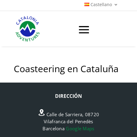
Castellano
Coasteering en Cataluña
DIRECCIÓN
Calle de Sarriera, 08720
Vilafranca del Penedès
Barcelona
Google Maps