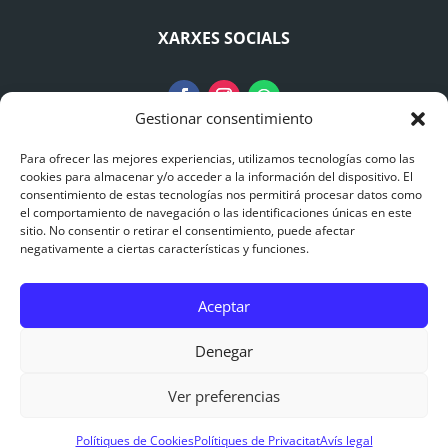
XARXES SOCIALS
Gestionar consentimiento
Para ofrecer las mejores experiencias, utilizamos tecnologías como las
AVISO LEGAL
cookies para almacenar y/o acceder a la información del dispositivo. El
consentimiento de estas tecnologías nos permitirá procesar datos como
el comportamiento de navegación o las identificaciones únicas en este
Avís Legal
sitio. No consentir o retirar el consentimiento, puede afectar
negativamente a ciertas características y funciones.
Polítiques de Privacitat
Aceptar
Polítiques de Cookies
0
Denegar
© 2015 – 2025 Catalonia Adventures – Puenting
Ver preferencias
Barcelona |
Pàgina Web dissenyada per
CreaSitios.com
Polítiques de Cookies
Polítiques de Privacitat
Avís legal