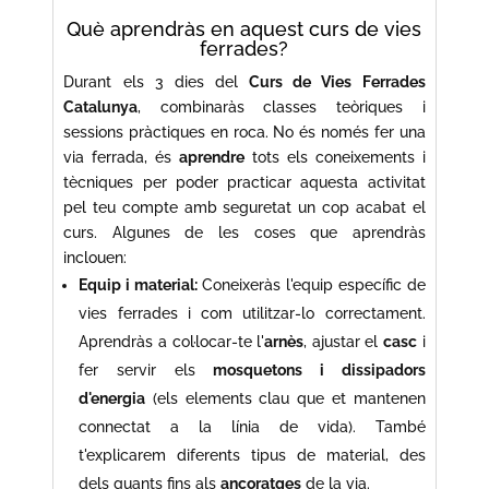
Què aprendràs en aquest curs de vies
ferrades?
Durant els 3 dies del
Curs de Vies Ferrades
Catalunya
, combinaràs classes teòriques i
sessions pràctiques en roca. No és només fer una
via ferrada, és
aprendre
tots els coneixements i
tècniques per poder practicar aquesta activitat
pel teu compte amb seguretat un cop acabat el
curs. Algunes de les coses que aprendràs
inclouen:
Equip i material:
Coneixeràs l'equip específic de
vies ferrades i com utilitzar-lo correctament.
Aprendràs a col·locar-te l'
arnès
, ajustar el
casc
i
fer servir els
mosquetons i dissipadors
d'energia
(els elements clau que et mantenen
connectat a la línia de vida). També
t'explicarem diferents tipus de material, des
dels guants fins als
ancoratges
de la via.