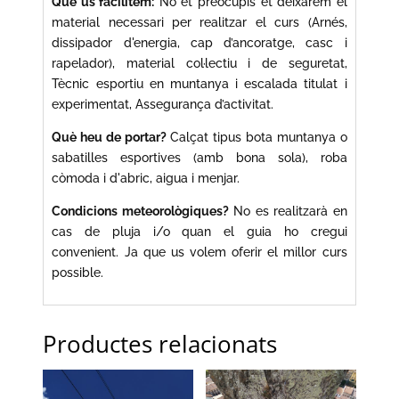
Què us facilitem:
No et preocupis et deixarem el
material necessari per realitzar el curs (Arnés,
dissipador d'energia, cap d’ancoratge, casc i
rapelador), material col·lectiu i de seguretat,
Tècnic esportiu en muntanya i escalada titulat i
experimentat, Assegurança d’activitat.
Què heu de portar?
Calçat tipus bota muntanya o
sabatilles esportives (amb bona sola), roba
còmoda i d'abric, aigua i menjar.
Condicions meteorològiques?
No es realitzarà en
cas de pluja i/o quan el guia ho cregui
convenient. Ja que us volem oferir el millor curs
possible.
Productes relacionats