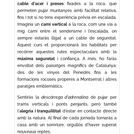
cable d'acer i preses
fixades a la roca, que
permeten pujar muntanyes amb facilitat relativa,
fins i tot si no tens experiència prèvia en escalada.
Imagina un
camí vertical
a la roca, com una via a
mig camí entre el senderisme i l'escalada, on
sempre estaràs lligat a un cable de seguretat.
Aquest curs et proporcionarà les habilitats per
recórrer aquestes rutes espectaculars amb la
màxima seguretat
i confiança. A més, ho faràs
envoltat dels paisatges magnífics de Catalunya:
des de les vinyes del Penedès fins a les
formacions rocoses properes a Montserrat i altres
paratges emblemàtics.
Sentiràs la
descàrrega d'adrenalina
de pujar per
trams verticals i ponts penjants, però també
l'
alegria i tranquil·litat
d'estar en contacte directe
amb la natura. Al final de cada jornada tornaràs a
casa amb un somriure, orgullós d'haver superat
nouveaux reptes.