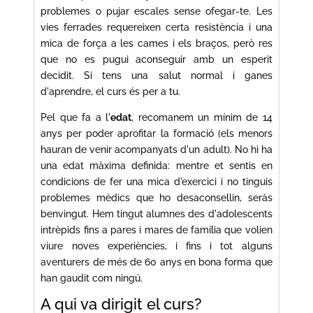
problemes o pujar escales sense ofegar-te. Les
vies ferrades requereixen certa resistència i una
mica de força a les cames i els braços, però res
que no es pugui aconseguir amb un esperit
decidit. Si tens una salut normal i ganes
d'aprendre, el curs és per a tu.
Pel que fa a l'
edat
, recomanem un mínim de 14
anys per poder aprofitar la formació (els menors
hauran de venir acompanyats d'un adult). No hi ha
una edat màxima definida: mentre et sentis en
condicions de fer una mica d'exercici i no tinguis
problemes mèdics que ho desaconsellin, seràs
benvingut. Hem tingut alumnes des d'adolescents
intrèpids fins a pares i mares de família que volien
viure noves experiències, i fins i tot alguns
aventurers de més de 60 anys en bona forma que
han gaudit com ningú.
A qui va dirigit el curs?