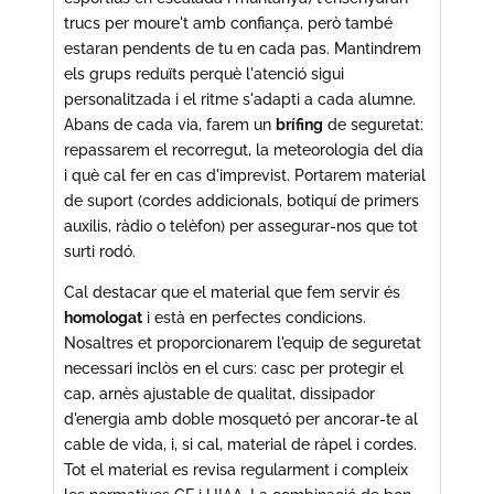
trucs per moure't amb confiança, però també
estaran pendents de tu en cada pas. Mantindrem
els grups reduïts perquè l'atenció sigui
personalitzada i el ritme s'adapti a cada alumne.
Abans de cada via, farem un
brífing
de seguretat:
repassarem el recorregut, la meteorologia del dia
i què cal fer en cas d'imprevist. Portarem material
de suport (cordes addicionals, botiquí de primers
auxilis, ràdio o telèfon) per assegurar-nos que tot
surti rodó.
Cal destacar que el material que fem servir és
homologat
i està en perfectes condicions.
Nosaltres et proporcionarem l'equip de seguretat
necessari inclòs en el curs: casc per protegir el
cap, arnès ajustable de qualitat, dissipador
d'energia amb doble mosquetó per ancorar-te al
cable de vida, i, si cal, material de ràpel i cordes.
Tot el material es revisa regularment i compleix