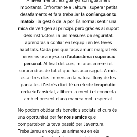
A nivell mental, els guanys són igualment
importants. Enfrontar-te a l'altura i superar petits
desafiaments et farà treballar la
confiança en tu
mateix
i la gestió de la por. És normal sentir una
mica de vertigen al principi, però gràcies al suport
dels instructors i a les mesures de seguretat,
aprendràs a confiar en l'equip i en les teves
habilitats. Cada pas que facis amunt malgrat els
nervis és una injecció d'
autoestima
i
superació
personal
. Al final del curs, miraràs enrere i et
sorprendràs de tot el que has aconseguit. A més,
estar tres dies immers en la natura, lluny de les
pantalles i l'estrès diari, té un efecte
terapèutic
:
redueix l'ansietat, allibera la ment i et connecta
amb el present d'una manera molt especial.
No podem oblidar els beneficis socials: el curs és
una oportunitat per
fer nous amics
que
comparteixen la teva passió per l'aventura.
Treballareu en equip, us animareu en els