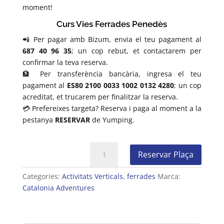
moment!
Curs Vies Ferrades Penedès
📲 Per pagar amb Bizum, envia el teu pagament al
687 40 96 35
; un cop rebut, et contactarem per
confirmar la teva reserva.
🏦 Per transferència bancària, ingresa el teu
pagament al
ES80 2100 0033 1002 0132 4280
; un cop
acreditat, et trucarem per finalitzar la reserva.
💳 Prefereixes targeta? Reserva i paga al moment a la
pestanya
RESERVAR
de Yumping.
quantitat
Reservar Plaça
de
Curs
Categories:
Activitats Verticals
,
ferrades
Marca:
de
Catalonia Adventures
Vies
Ferrades
a