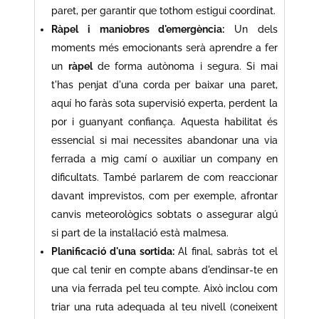
paret, per garantir que tothom estigui coordinat.
Ràpel i maniobres d'emergència:
Un dels
moments més emocionants serà aprendre a fer
un
ràpel
de forma autònoma i segura. Si mai
t'has penjat d'una corda per baixar una paret,
aquí ho faràs sota supervisió experta, perdent la
por i guanyant confiança. Aquesta habilitat és
essencial si mai necessites abandonar una via
ferrada a mig camí o auxiliar un company en
dificultats. També parlarem de com reaccionar
davant imprevistos, com per exemple, afrontar
canvis meteorològics sobtats o assegurar algú
si part de la instal·lació està malmesa.
Planificació d'una sortida:
Al final, sabràs tot el
que cal tenir en compte abans d'endinsar-te en
una via ferrada pel teu compte. Això inclou com
triar una ruta adequada al teu nivell (coneixent