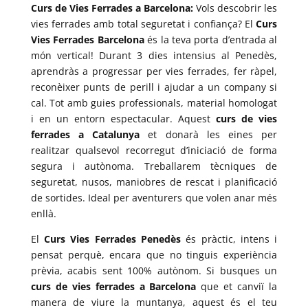
Curs de Vies Ferrades a Barcelona:
Vols descobrir les
vies ferrades amb total seguretat i confiança? El
Curs
Vies Ferrades Barcelona
és la teva porta d’entrada al
món vertical! Durant 3 dies intensius al Penedès,
aprendràs a progressar per vies ferrades, fer ràpel,
reconèixer punts de perill i ajudar a un company si
cal. Tot amb guies professionals, material homologat
i en un entorn espectacular. Aquest
curs de vies
ferrades a Catalunya
et donarà les eines per
realitzar qualsevol recorregut d’iniciació de forma
segura i autònoma. Treballarem tècniques de
seguretat, nusos, maniobres de rescat i planificació
de sortides. Ideal per aventurers que volen anar més
enllà.
El
Curs Vies Ferrades Penedès
és pràctic, intens i
pensat perquè, encara que no tinguis experiència
prèvia, acabis sent 100% autònom. Si busques un
curs de vies ferrades a Barcelona
que et canviï la
manera de viure la muntanya, aquest és el teu