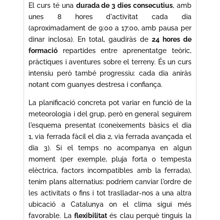
El curs té una
durada de 3 dies consecutius
, amb
unes 8 hores d'activitat cada dia
(aproximadament de 9:00 a 17:00, amb pausa per
dinar inclosa). En total, gaudiràs de
24 hores de
formació
repartides entre aprenentatge teòric,
pràctiques i aventures sobre el terreny. És un curs
intensiu però també progressiu: cada dia aniràs
notant com guanyes destresa i confiança.
La planificació concreta pot variar en funció de la
meteorologia i del grup, però en general seguirem
l'esquema presentat (coneixements bàsics el dia
1, via ferrada fàcil el dia 2, via ferrada avançada el
dia 3). Si el temps no acompanya en algun
moment (per exemple, pluja forta o tempesta
elèctrica, factors incompatibles amb la ferrada),
tenim plans alternatius: podríem canviar l'ordre de
les activitats o fins i tot traslladar-nos a una altra
ubicació a Catalunya on el clima sigui més
favorable. La
flexibilitat
és clau perquè tinguis la