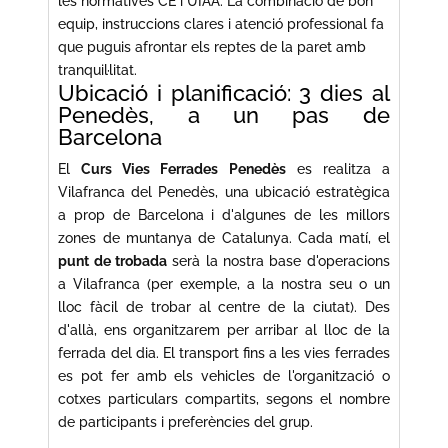
les normatives CE i UIAA. La combinació de bon
equip, instruccions clares i atenció professional fa
que puguis afrontar els reptes de la paret amb
tranquil·litat.
Ubicació i planificació: 3 dies al
Penedès, a un pas de
Barcelona
El
Curs Vies Ferrades Penedès
es realitza a
Vilafranca del Penedès, una ubicació estratègica
a prop de Barcelona i d'algunes de les millors
zones de muntanya de Catalunya. Cada matí, el
punt de trobada
serà la nostra base d'operacions
a Vilafranca (per exemple, a la nostra seu o un
lloc fàcil de trobar al centre de la ciutat). Des
d'allà, ens organitzarem per arribar al lloc de la
ferrada del dia. El transport fins a les vies ferrades
es pot fer amb els vehicles de l'organització o
cotxes particulars compartits, segons el nombre
de participants i preferències del grup.