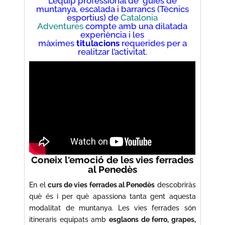
L’equip professional de guies de
muntanya, escalada i barrancs (Tècnics
esportius) de
Catalonia
Adventures
compte amb una dilatada
experiència i les
màximes
titulacions
requerides per a
realitzar l’activitat.
Coneix l'emoció de les vies ferrades
al Penedès
En el
curs de vies ferrades al Penedès
descobriràs
què és i per què apassiona tanta gent aquesta
modalitat de muntanya. Les vies ferrades són
itineraris equipats amb
esglaons de ferro, grapes,