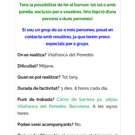
Tens la possibilitat de fer el barranc tot sol o amb
parella, exclusiu per a vosaltres. (tria l’opció d’una
persona o dues persones)
Si sou un grup de 20 o més persones,
posat
en
contacte amb nosaltres, ja que tenim preus
especials per a grups.
On es realitza?
Vilafranca del Penedès
Dificultat?
Mitjana.
Quan es pot realitzar?
Tot l’any.
Durada de l’activitat?
3 dies. 8 hores cada dia.
Punt de trobada?
Carrer de Sarriera 50, 08720
Vilafranca del Penedès, Barcelona.
A les 09:00
hores.
Poden venir acompanyants?
No.