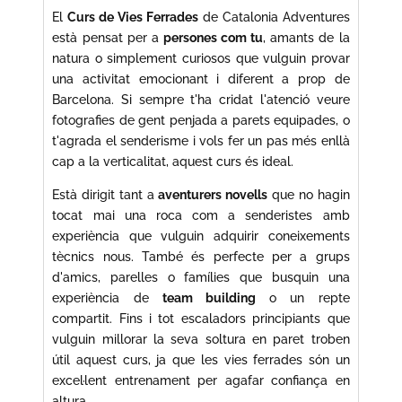
El
Curs de Vies Ferrades
de Catalonia Adventures
està pensat per a
persones com tu
, amants de la
natura o simplement curiosos que vulguin provar
una activitat emocionant i diferent a prop de
Barcelona. Si sempre t'ha cridat l'atenció veure
fotografies de gent penjada a parets equipades, o
t'agrada el senderisme i vols fer un pas més enllà
cap a la verticalitat, aquest curs és ideal.
Està dirigit tant a
aventurers novells
que no hagin
tocat mai una roca com a senderistes amb
experiència que vulguin adquirir coneixements
tècnics nous. També és perfecte per a grups
d'amics, parelles o famílies que busquin una
experiència de
team building
o un repte
compartit. Fins i tot escaladors principiants que
vulguin millorar la seva soltura en paret troben
útil aquest curs, ja que les vies ferrades són un
excel·lent entrenament per agafar confiança en
altura.