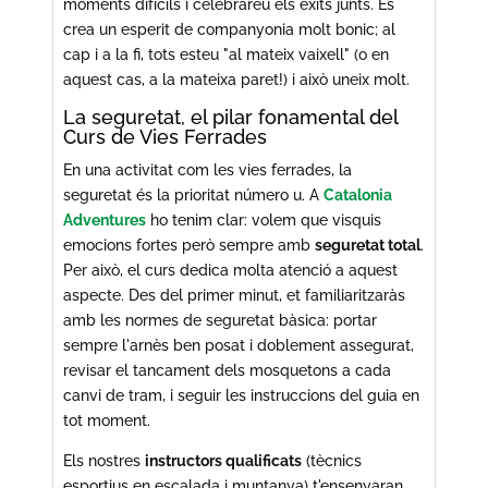
moments difícils i celebrareu els èxits junts. Es
crea un esperit de companyonia molt bonic; al
cap i a la fi, tots esteu "al mateix vaixell" (o en
aquest cas, a la mateixa paret!) i això uneix molt.
La seguretat, el pilar fonamental del
Curs de Vies Ferrades
En una activitat com les vies ferrades, la
seguretat és la prioritat número u. A
Catalonia
Adventures
ho tenim clar: volem que visquis
emocions fortes però sempre amb
seguretat total
.
Per això, el curs dedica molta atenció a aquest
aspecte. Des del primer minut, et familiaritzaràs
amb les normes de seguretat bàsica: portar
sempre l'arnès ben posat i doblement assegurat,
revisar el tancament dels mosquetons a cada
canvi de tram, i seguir les instruccions del guia en
tot moment.
Els nostres
instructors qualificats
(tècnics
esportius en escalada i muntanya) t'ensenyaran