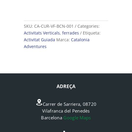
SKU:
CA-CUR-VF-BCN-001
Categories:
Activitats Verticals
,
ferrades
Etiqueta:
Activitat Guiada
Marca:
Catalonia
Adventures
ADREÇA
Carrer de Sarriera, 08720
Vilafranca del Penedès
Barcelona
Google Maps