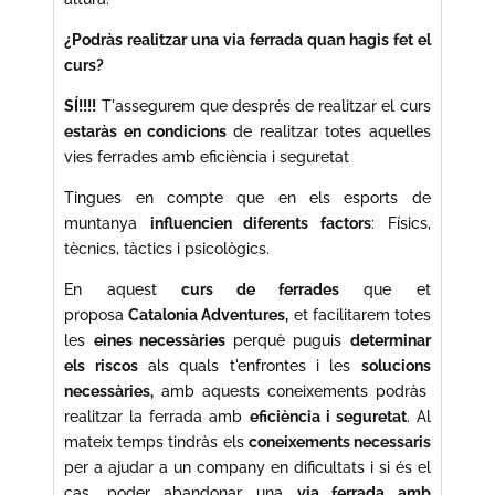
¿Podràs realitzar una via ferrada quan hagis fet el
curs?
SÍ!!!!
T'assegurem que després de realitzar el curs
estaràs en condicions
de realitzar totes aquelles
vies ferrades amb eficiència i seguretat
Tingues en compte que en els esports de
muntanya
influencien diferents factors
: Físics,
tècnics, tàctics i psicològics.
En aquest
curs de ferrades
que et
proposa
Catalonia
Adventures,
et facilitarem totes
les
eines necessàries
perquè puguis
determinar
els riscos
als quals t'enfrontes i les
solucions
necessàries,
amb aquests coneixements podràs
realitzar la ferrada amb
eficiència i seguretat
. Al
mateix temps tindràs els
coneixements necessaris
per a ajudar a un company en dificultats i si és el
cas, poder abandonar una
via ferrada amb