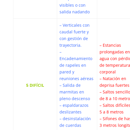
visibles o con
salida nadando
– Verticales con
caudal fuerte y
con gestión de
trayectoria.
– Estancias
–
prolongadas en
Encadenamiento
agua con pérdi
de rapeles en
de temperatur
pared y
corporal
reuniones aéreas
– Natación en
5 DIFÍCIL
– Salida de
deprisa fuertes
marmitas en
– Saltos sencill
pleno descenso
de 8 a 10 metro
– espaldarazos
– Saltos difícile
deslizantes
5 a 8 metros
– desinstalación
– Sifones de ha
de cuerdas
3 metros longit