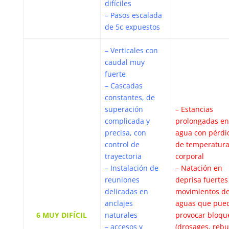
difíciles
– Pasos escalada
de 5c expuestos
– Verticales con
caudal muy
fuerte
– Cascadas
constantes, de
superación
– Estancias
complicada y
prolongadas en
precisa, con
agua con pérdi
control de
de temperatur
trayectoria
corporal
– Instalación de
– Natación en
reuniones
deprisa fuertes
delicadas en
movimientos d
anclajes
aguas que pue
6 MUY DIFÍCIL
naturales
provocar bloqu
– accesos y
(drosages, rebu