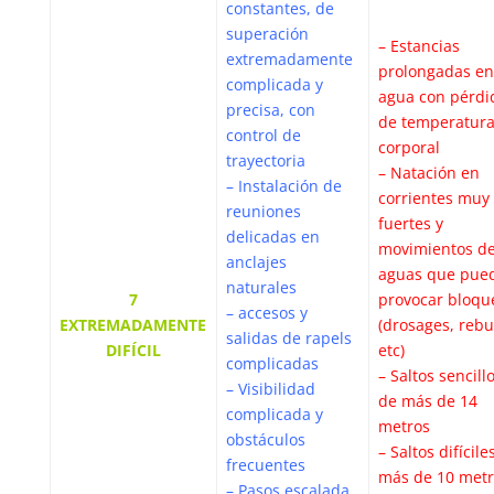
constantes, de
superación
– Estancias
extremadamente
prolongadas en
complicada y
agua con pérdi
precisa, con
de temperatur
control de
corporal
trayectoria
– Natación en
– Instalación de
corrientes muy
reuniones
fuertes y
delicadas en
movimientos d
anclajes
aguas que pue
naturales
7
provocar bloqu
– accesos y
EXTREMADAMENTE
(drosages, rebu
salidas de rapels
DIFÍCIL
etc)
complicadas
– Saltos sencill
– Visibilidad
de más de 14
complicada y
metros
obstáculos
– Saltos difícile
frecuentes
más de 10 metr
– Pasos escalada