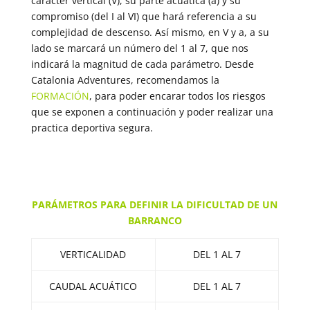
carácter vertical (V), su parte acuática (a) y su
compromiso (del I al VI) que hará referencia a su
complejidad de descenso. Así mismo, en V y a, a su
lado se marcará un número del 1 al 7, que nos
indicará la magnitud de cada parámetro. Desde
Catalonia Adventures, recomendamos la
FORMACIÓN
, para poder encarar todos los riesgos
que se exponen a continuación y poder realizar una
practica deportiva segura.
PARÁMETROS PARA DEFINIR LA DIFICULTAD DE UN
BARRANCO
VERTICALIDAD
DEL 1 AL 7
CAUDAL ACUÁTICO
DEL 1 AL 7