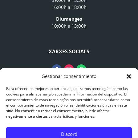
09:00h a 13:30h
16:00h a 18:00h
Diumenges
10:00h a 13:00h
XARXES SOCIALS
Gestionar consentimiento
Para ofrecer las mejores experiencias, utilizamos tecnologías como las
AVISO LEGAL
cookies para almacenar y/o acceder a la información del dispositivo. El
consentimiento de estas tecnologías nos permitirá procesar datos como
el comportamiento de navegación o las identificaciones únicas en este
Avís Legal
sitio. No consentir o retirar el consentimiento, puede afectar
negativamente a ciertas características y funciones.
Polítiques de Privacitat
D'acord
Polítiques de Cookies