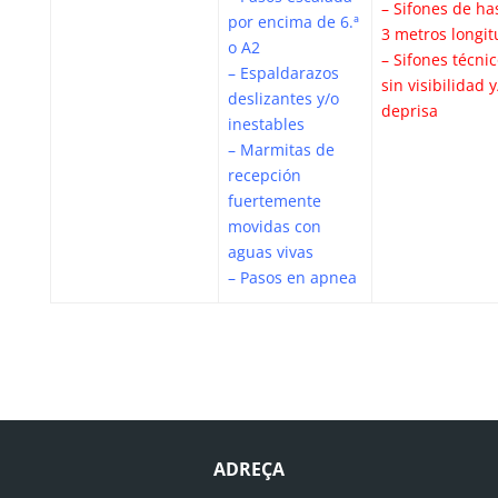
– Sifones de ha
por encima de 6.ª
3 metros longit
o A2
– Sifones técni
– Espaldarazos
sin visibilidad y
deslizantes y/o
deprisa
inestables
– Marmitas de
recepción
fuertemente
movidas con
aguas vivas
– Pasos en apnea
ADREÇA