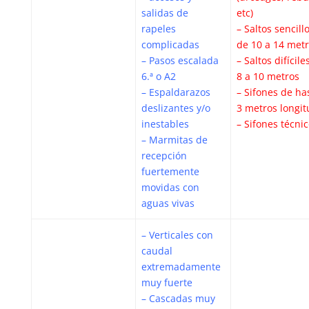
salidas de
etc)
rapeles
– Saltos sencill
complicadas
de 10 a 14 met
– Pasos escalada
– Saltos difícile
6.ª o A2
8 a 10 metros
– Espaldarazos
– Sifones de ha
deslizantes y/o
3 metros longit
inestables
– Sifones técni
– Marmitas de
recepción
fuertemente
movidas con
aguas vivas
– Verticales con
caudal
extremadamente
muy fuerte
– Cascadas muy